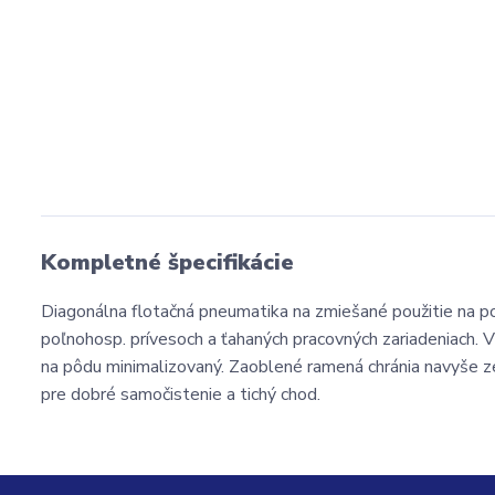
Kompletné špecifikácie
Diagonálna flotačná pneumatika na zmiešané použitie na pol
poľnohosp. prívesoch a ťahaných pracovných zariadeniach. Vy
na pôdu minimalizovaný. Zaoblené ramená chránia navyše zel
pre dobré samočistenie a tichý chod.