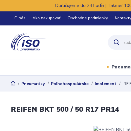
Doručujeme do 24 hodín | Takmer 100%
O nás
Ako nakupovať
Obchodné podmienky
Kontakt
Pneuma
Pneumatiky
Poľnohospodárske
Implement
REIF
REIFEN BKT 500 / 50 R17 PR14