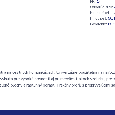
PR:
14
Odporúč. disk:
Nosnosť pri km/
Hmotnosť:
58,
Povolenie:
ECE
i a na cestných komunikáciách. Univerzálne použiteľná na najrozl
vinutá pre vysoké nosnosti aj pri menších tlakoch vzduchu, preto
ené plochy a rastlinný porast. Trakčný profil s prekrývajúcimi s