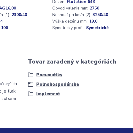
Dezén:
Flotation 648
AG16,00
Obvod valenia mm:
2750
h (1):
2300/40
Nosnosť pri km/h (2):
3250/40
14
Výška dezénu mm:
19,0
 106
Symetrický profil:
Symetrické
Tovar zaradený v kategóriách
Pneumatiky
ičnejších
Poľnohospodárske
 je tlak
Implement
a zubami