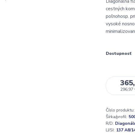
Diagonálna fl
cestných komun
poľnohosp. pr
vysoké nosnos
minimalizovan
Dostupnosť
365,
296,97
Číslo produktu:
Šírka/profil:
50
R/D:
Diagonál
LI/SI:
137 A8/1