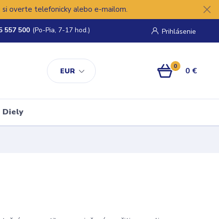
si overte telefonicky alebo e-mailom.
5 557 500
(Po-Pia, 7-17 hod.)
Prihlásenie
0
0 €
EUR
Diely