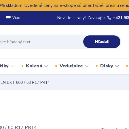
 skladom. Uvedené ceny na e-shope sú orientačné, presnú cenu 
y
Neviete si rady? Zavolajte.
+421 90
Viac
Hľadať
tiky
Kolesá
Vzdušnice
Disky
EN BKT 500 / 50 R17 PR14