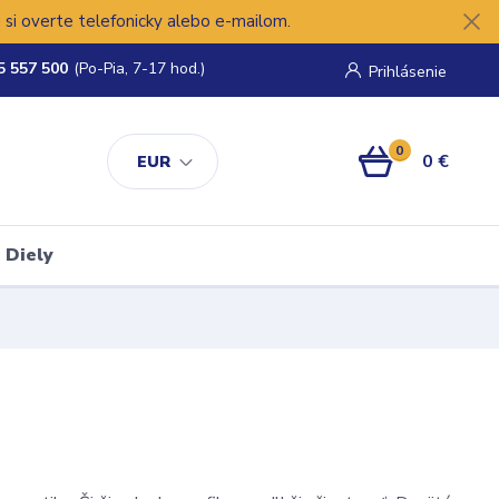
si overte telefonicky alebo e-mailom.
5 557 500
(Po-Pia, 7-17 hod.)
Prihlásenie
0
0 €
EUR
Diely