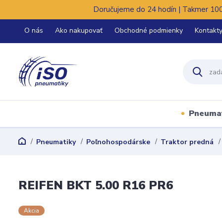
Doručujeme do 24 hodín | Takmer 100%
O nás
Ako nakupovať
Obchodné podmienky
Kontakt
Pneuma
Pneumatiky
Poľnohospodárske
Traktor predná
REIFEN BKT 5.00 R16 PR6
Akcia