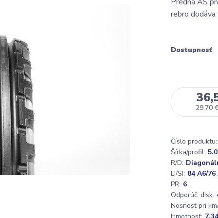
Predná AS pneu
rebro dodáva 
Dostupnosť
36,
29,70 
Číslo produktu:
Šírka/profil:
5.0
R/D:
Diagonál
LI/SI:
84 A6/76
PR:
6
Odporúč. disk:
Nosnosť pri km/
Hmotnosť:
7,3