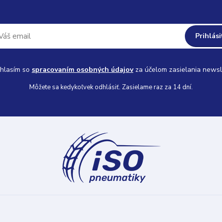
Prihlási
hlasím so
spracovaním osobných údajov
za účelom zasielania newsl
Môžete sa kedykoľvek odhlásiť. Zasielame raz za 14 dní.