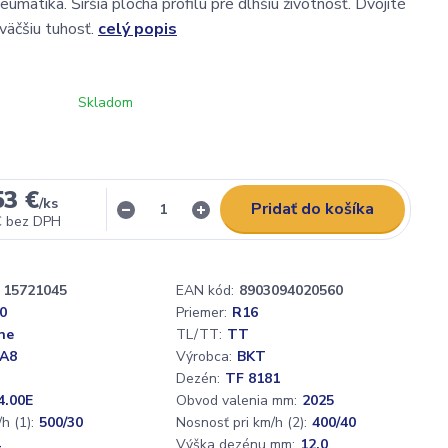
matika. Širšia plocha profilu pre dlhšiu životnosť. Dvojité
väčšiu tuhosť.
celý popis
Skladom
53 €
/
ks
Pridať do košíka
€
bez DPH
15721045
EAN kód:
8903094020560
0
Priemer:
R16
ne
TL/TT:
TT
 A8
Výrobca:
BKT
Dezén:
TF 8181
4.00E
Obvod valenia mm:
2025
h (1):
500/30
Nosnosť pri km/h (2):
400/40
4
Výška dezénu mm:
12,0