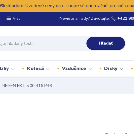
 skladom. Uvedené ceny na e-shope sú orientačné, presnú cenu 
y
Neviete si rady? Zavolajte.
+421 90
Viac
Hľadať
tiky
Kolesá
Vzdušnice
Disky
REIFEN BKT 5.00 R16 PR6