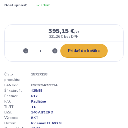
Dostupnosť
Skladom
395,15 €
/
ks
321,26 €
bez DPH
Pridať do košíka
Číslo
15717218
produktu:
EAN kód:
8903094059324
Šírka/profil:
425/55
Priemer:
R17
R/D:
Radiálne
TL/TT:
TL
LI/SI:
140 A8/129 D
Výrobca:
BKT
Dezén:
Ridemax FL 693 M