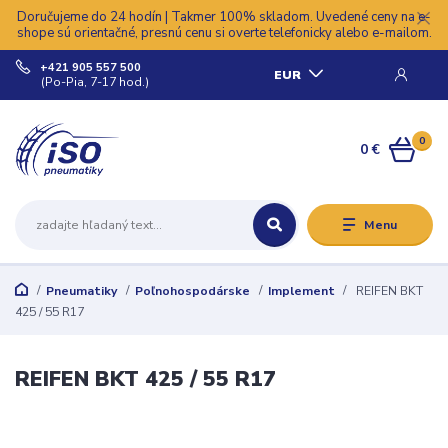
Doručujeme do 24 hodín | Takmer 100% skladom. Uvedené ceny na e-
shope sú orientačné, presnú cenu si overte telefonicky alebo e-mailom.
+421 905 557 500
EUR
(Po-Pia, 7-17 hod.)
0
0 €
Menu
Pneumatiky
Poľnohospodárske
Implement
REIFEN BKT
425 / 55 R17
REIFEN BKT 425 / 55 R17