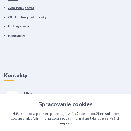
Ako nakupovať
Obchodné podmienky
Fotogaléria
Kontakty
Kontakty
Miro
+421 905 557 500
Spracovanie cookies
(Po-Pia, 7-17 hod.)
Náš e-shop a partneri potrebujú Váš
súhlas
s použitím súborov
isopneumatiky@isopneumatiky.sk
cookies, aby Vám mohli zobrazovať informácie týkajúce sa Vašich
záujmov.