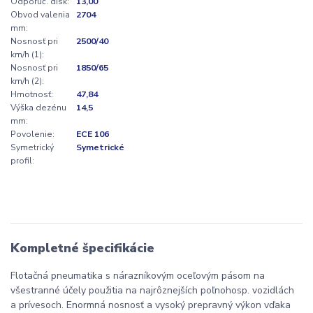
Odporúč. disk:
13,00
Obvod valenia
2704
mm:
Nosnosť pri
2500/40
km/h (1):
Nosnosť pri
1850/65
km/h (2):
Hmotnosť:
47,84
Výška dezénu
14,5
mm:
Povolenie:
ECE 106
Symetrický
Symetrické
profil:
Kompletné špecifikácie
Flotačná pneumatika s nárazníkovým oceľovým pásom na
všestranné účely použitia na najrôznejších poľnohosp. vozidlách
a prívesoch. Enormná nosnosť a vysoký prepravný výkon vďaka