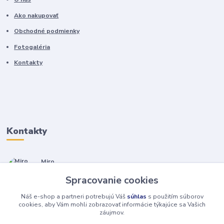
Ako nakupovať
Obchodné podmienky
Fotogaléria
Kontakty
Kontakty
Miro
+421 905 557 500
Spracovanie cookies
(Po-Pia, 7-17 hod.)
Náš e-shop a partneri potrebujú Váš
súhlas
s použitím súborov
isopneumatiky@isopneumatiky.sk
cookies, aby Vám mohli zobrazovať informácie týkajúce sa Vašich
záujmov.