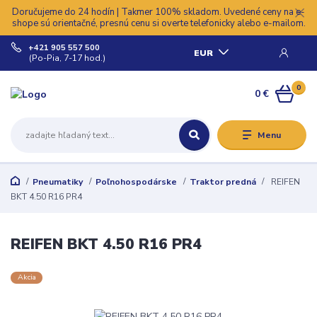
Doručujeme do 24 hodín | Takmer 100% skladom. Uvedené ceny na e-
shope sú orientačné, presnú cenu si overte telefonicky alebo e-mailom.
+421 905 557 500
EUR
(Po-Pia, 7-17 hod.)
0
0 €
Menu
Pneumatiky
Poľnohospodárske
Traktor predná
REIFEN
BKT 4.50 R16 PR4
REIFEN BKT 4.50 R16 PR4
Akcia