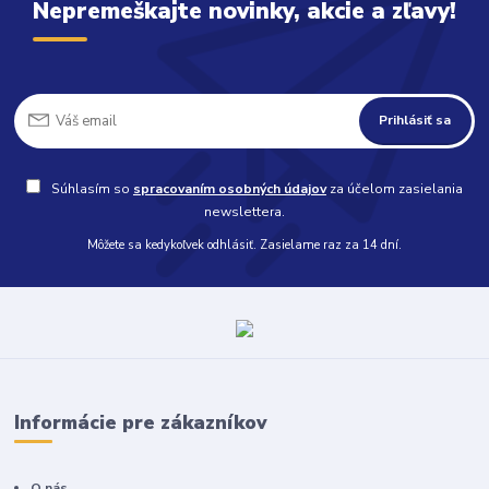
Nepremeškajte novinky, akcie a zľavy!
Prihlásiť sa
Súhlasím so
spracovaním osobných údajov
za účelom zasielania
newslettera.
Môžete sa kedykoľvek odhlásiť. Zasielame raz za 14 dní.
Informácie pre zákazníkov
O nás