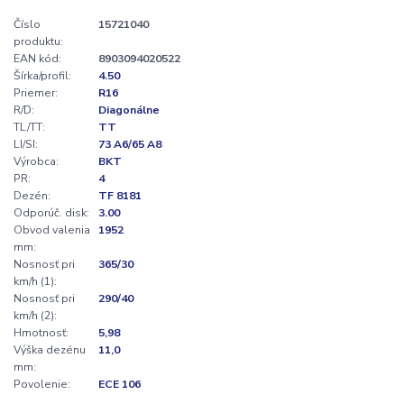
Číslo
15721040
produktu:
EAN kód:
8903094020522
Šírka/profil:
4.50
Priemer:
R16
R/D:
Diagonálne
TL/TT:
TT
LI/SI:
73 A6/65 A8
Výrobca:
BKT
PR:
4
Dezén:
TF 8181
Odporúč. disk:
3.00
Obvod valenia
1952
mm:
Nosnosť pri
365/30
km/h (1):
Nosnosť pri
290/40
km/h (2):
Hmotnosť:
5,98
Výška dezénu
11,0
mm:
Povolenie:
ECE 106