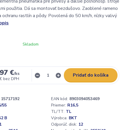
mentná pneumatika pre prívesy a ďalšie poľnohosp. stroje
lmi použitia. Dá sa montovať bezdušovo. Zaoblené rameno
 ochranu rastlín a pôdy. Povolená do 50 km/h, nízky valivý
opis
Skladom
97 €
/
ks
Pridať do košíka
 €
bez DPH
15717192
EAN kód:
8903094053469
5/55
Priemer:
R16,5
TL/TT:
TL
52 B
Výrobca:
BKT
1
Odporúč. disk:
12