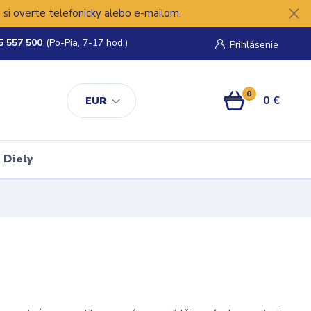
si overte telefonicky alebo e-mailom.
5 557 500
(Po-Pia, 7-17 hod.)
Prihlásenie
0
0 €
EUR
Diely