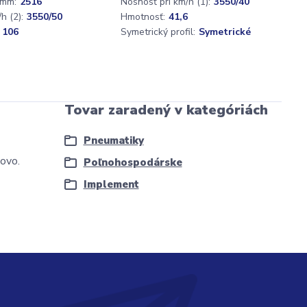
 mm:
2516
Nosnosť pri km/h (1):
3550/40
h (2):
3550/50
Hmotnosť:
41,6
 106
Symetrický profil:
Symetrické
Tovar zaradený v kategóriách
Pneumatiky
ovo.
Poľnohospodárske
Implement