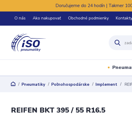
Doručujeme do 24 hodín | Takmer 100%
O nás
Ako nakupovať
Obchodné podmienky
Kontakt
Pneuma
Pneumatiky
Poľnohospodárske
Implement
REIF
REIFEN BKT 395 / 55 R16.5