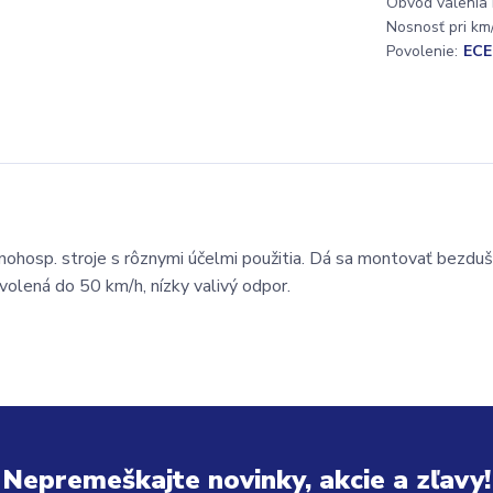
Obvod valenia
Nosnosť pri km/
Povolenie:
ECE
ohosp. stroje s rôznymi účelmi použitia. Dá sa montovať bezduš
olená do 50 km/h, nízky valivý odpor.
Nepremeškajte novinky, akcie a zľavy!