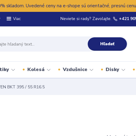
 skladom. Uvedené ceny na e-shope sú orientačné, presnú cenu 
y
Neviete si rady? Zavolajte.
+421 90
Viac
Hľadať
tiky
Kolesá
Vzdušnice
Disky
EN BKT 395 / 55 R16.5