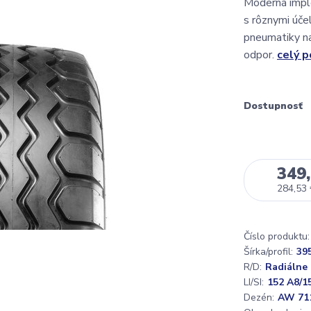
Moderná imple
s rôznymi úče
pneumatiky na
odpor.
celý p
Dostupnosť
349,
284,53
Číslo produktu:
Šírka/profil:
39
R/D:
Radiálne
LI/SI:
152 A8/1
Dezén:
AW 71