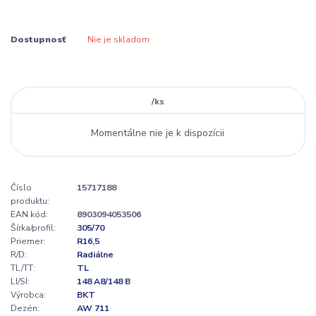
Dostupnosť
Nie je skladom
/
ks
Momentálne nie je k dispozícii
Číslo
15717188
produktu:
EAN kód:
8903094053506
Šírka/profil:
305/70
Priemer:
R16,5
R/D:
Radiálne
TL/TT:
TL
LI/SI:
148 A8/148 B
Výrobca:
BKT
Dezén:
AW 711