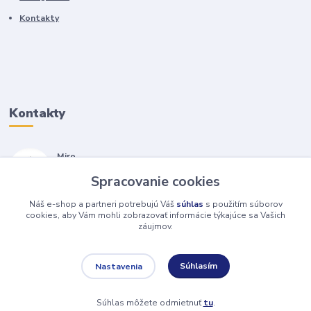
Kontakty
Kontakty
Miro
+421 905 557 500
Spracovanie cookies
(Po-Pia, 7-17 hod.)
Náš e-shop a partneri potrebujú Váš
súhlas
s použitím súborov
isopneumatiky@isopneumatiky.sk
cookies, aby Vám mohli zobrazovať informácie týkajúce sa Vašich
záujmov.
Súhlasím
Nastavenia
Súhlas môžete odmietnuť
tu
.
Vytvorené na
Eshop-rychlo.sk