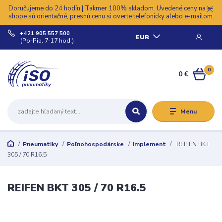
Doručujeme do 24 hodín | Takmer 100% skladom. Uvedené ceny na e-
shope sú orientačné, presnú cenu si overte telefonicky alebo e-mailom.
+421 905 557 500
EUR
(Po-Pia, 7-17 hod.)
0
0 €
Menu
Pneumatiky
Poľnohospodárske
Implement
REIFEN BKT
305 / 70 R16.5
REIFEN BKT 305 / 70 R16.5