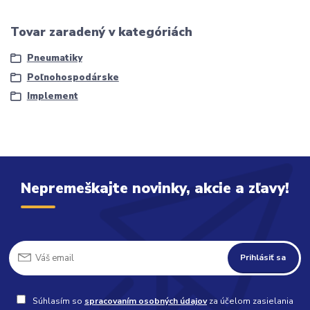
Tovar zaradený v kategóriách
Pneumatiky
Poľnohospodárske
Implement
Nepremeškajte novinky, akcie a zľavy!
Prihlásiť sa
Súhlasím so
spracovaním osobných údajov
za účelom zasielania