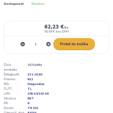
Dostupnosť
Skladom
62,23 €
/
ks
50,59 €
bez DPH
Pridať do košíka
Číslo
15710494
produktu:
Šírka/profil:
23 x 10,50
Priemer:
R12
R/D:
Diagonálne
TL/TT:
TL
LI/SI:
106 A3/102 A6
Výrobca:
BKT
PR:
8
Dezén:
TR 315
Odporúč. disk:
8.50JA