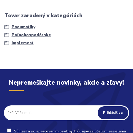
Tovar zaradený v kategóriách
Pneumatiky
Poľnohospodárske
Implement
Nepremeškajte novinky, akcie a zľavy!
Prihlásiť sa
Súhlasím so
spracovaním osobných údajov
za účelom zasielania