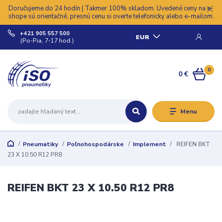
Doručujeme do 24 hodín | Takmer 100% skladom. Uvedené ceny na e-
shope sú orientačné, presnú cenu si overte telefonicky alebo e-mailom.
+421 905 557 500
EUR
(Po-Pia, 7-17 hod.)
0
0 €
Menu
Pneumatiky
Poľnohospodárske
Implement
REIFEN BKT
23 X 10.50 R12 PR8
REIFEN BKT 23 X 10.50 R12 PR8