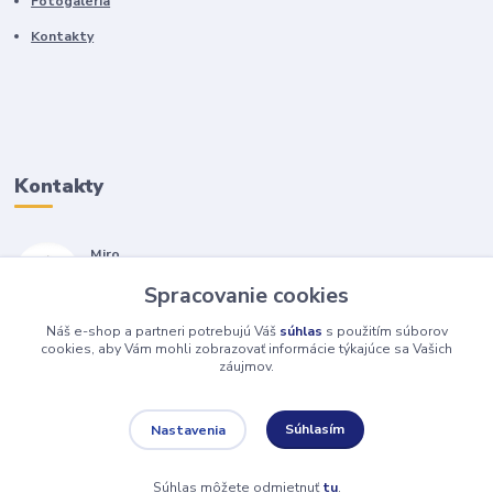
Fotogaléria
Kontakty
Kontakty
Miro
+421 905 557 500
Spracovanie cookies
(Po-Pia, 7-17 hod.)
Náš e-shop a partneri potrebujú Váš
súhlas
s použitím súborov
isopneumatiky@isopneumatiky.sk
cookies, aby Vám mohli zobrazovať informácie týkajúce sa Vašich
záujmov.
Súhlasím
Nastavenia
Súhlas môžete odmietnuť
tu
.