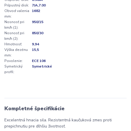
Prípustný disk:
7JA,7.00
Obvod valenia
1682
mm:
Nosnosť pri
950/15
km/h (1):
Nosnosť pri
850/30
km/h (2):
Hmotnosť:
9,94
Výška dezénu
15,5
mm:
Povolenie:
ECE 106
Symetrický
Symetrické
profil:
Kompletné špecifikácie
Excelentná hnacia sila. Rezistentná kaučuková zmes proti
prepichnutiu pre dlhšiu životnosť.