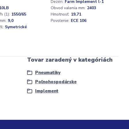
Dezén:
Farm Implement l-1
10LB
Obvod valenia mm:
2403
h (1):
1550/65
Hmotnosť:
19,71
mm:
9,0
Povolenie:
ECE 106
l:
Symetrické
Tovar zaradený v kategóriách
Pneumatiky
Poľnohospodárske
Implement