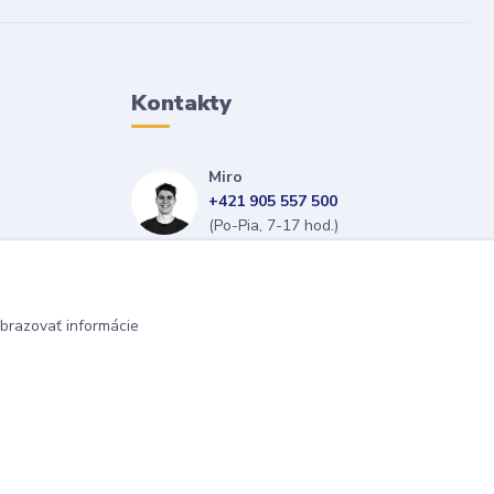
Kontakty
Miro
+421 905 557 500
(Po-Pia, 7-17 hod.)
isopneumatiky@isopneumatiky.sk
brazovať informácie
Vytvorené na
Eshop-rychlo.sk