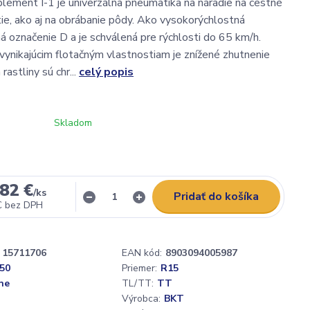
ement I-1 je univerzálna pneumatika na náradie na cestné
tie, ako aj na obrábanie pôdy. Ako vysokorýchlostná
 označenie D a je schválená pre rýchlosti do 65 km/h.
vynikajúcim flotačným vlastnostiam je znížené zhutnenie
rastliny sú chr...
celý popis
Skladom
82 €
/
ks
Pridať do košíka
€
bez DPH
15711706
EAN kód:
8903094005987
,50
Priemer:
R15
ne
TL/TT:
TT
Výrobca:
BKT