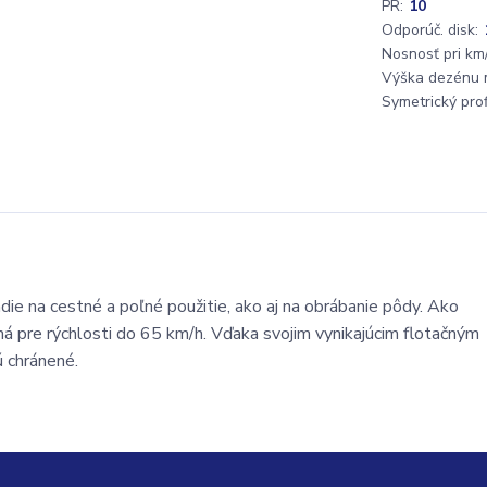
PR:
10
Odporúč. disk:
Nosnosť pri km/
Výška dezénu 
Symetrický profi
ie na cestné a poľné použitie, ako aj na obrábanie pôdy. Ako
á pre rýchlosti do 65 km/h. Vďaka svojim vynikajúcim flotačným
ú chránené.