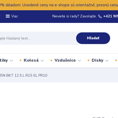
 skladom. Uvedené ceny na e-shope sú orientačné, presnú cenu 
y
Neviete si rady? Zavolajte.
+421 90
Viac
Hľadať
tiky
Kolesá
Vzdušnice
Disky
EN BKT 12.5 L R15 SL PR10