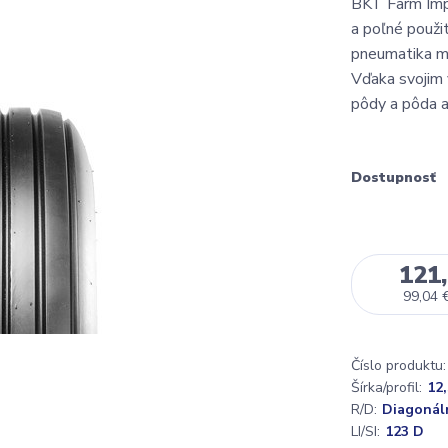
BKT Farm Impl
a poľné použi
pneumatika má
Vďaka svojim 
pôdy a pôda a 
Dostupnosť
121,
99,04 
Číslo produktu:
Šírka/profil:
12
R/D:
Diagonál
LI/SI:
123 D