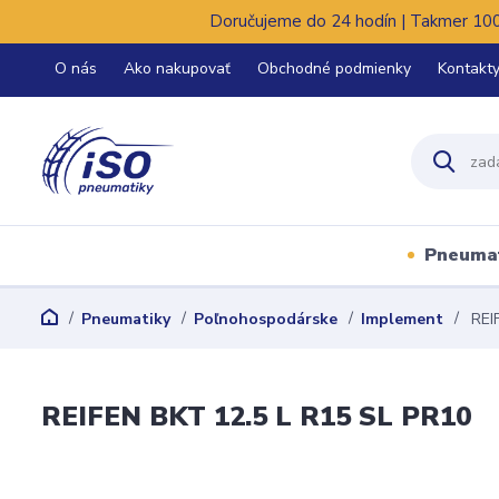
Doručujeme do 24 hodín | Takmer 100%
O nás
Ako nakupovať
Obchodné podmienky
Kontakt
Pneuma
Pneumatiky
Poľnohospodárske
Implement
REIF
REIFEN BKT 12.5 L R15 SL PR10