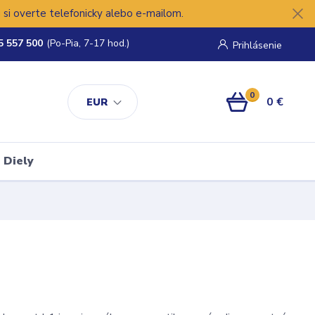
si overte telefonicky alebo e-mailom.
5 557 500
(Po-Pia, 7-17 hod.)
Prihlásenie
0
0 €
EUR
Diely