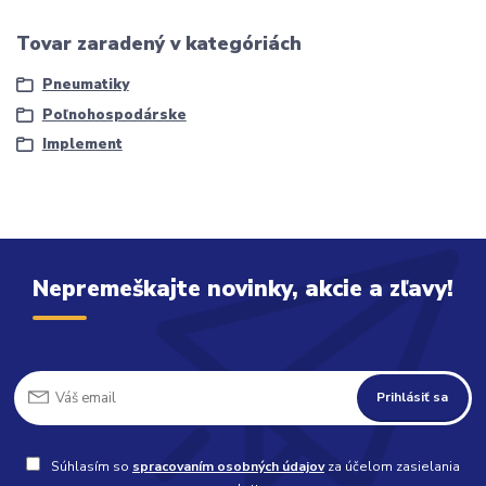
Tovar zaradený v kategóriách
Pneumatiky
Poľnohospodárske
Implement
Nepremeškajte novinky, akcie a zľavy!
Prihlásiť sa
Súhlasím so
spracovaním osobných údajov
za účelom zasielania