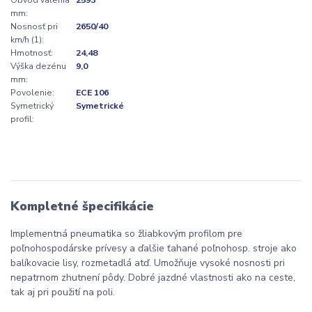
Obvod valenia
2593
mm:
Nosnosť pri
2650/40
km/h (1):
Hmotnosť:
24,48
Výška dezénu
9,0
mm:
Povolenie:
ECE 106
Symetrický
Symetrické
profil:
Kompletné špecifikácie
Implementná pneumatika so žliabkovým profilom pre
poľnohospodárske prívesy a ďalšie ťahané poľnohosp. stroje ako
balíkovacie lisy, rozmetadlá atď. Umožňuje vysoké nosnosti pri
nepatrnom zhutnení pôdy. Dobré jazdné vlastnosti ako na ceste,
tak aj pri použití na poli.