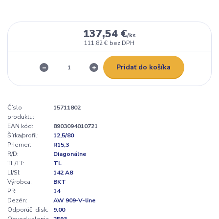
137,54 €
/
ks
111,82 €
bez DPH
Pridať do košíka
Číslo
15711802
produktu:
EAN kód:
8903094010721
Šírka/profil:
12,5/80
Priemer:
R15,3
R/D:
Diagonálne
TL/TT:
TL
LI/SI:
142 A8
Výrobca:
BKT
PR:
14
Dezén:
AW 909-V-line
Odporúč. disk:
9.00