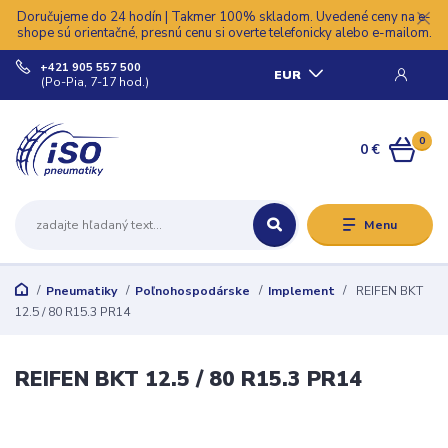
Doručujeme do 24 hodín | Takmer 100% skladom. Uvedené ceny na e-
shope sú orientačné, presnú cenu si overte telefonicky alebo e-mailom.
+421 905 557 500
EUR
(Po-Pia, 7-17 hod.)
0
0 €
Menu
Pneumatiky
Poľnohospodárske
Implement
REIFEN BKT
12.5 / 80 R15.3 PR14
REIFEN BKT 12.5 / 80 R15.3 PR14