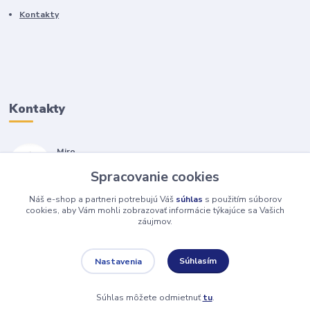
Kontakty
Kontakty
Miro
+421 905 557 500
Spracovanie cookies
(Po-Pia, 7-17 hod.)
Náš e-shop a partneri potrebujú Váš
súhlas
s použitím súborov
isopneumatiky@isopneumatiky.sk
cookies, aby Vám mohli zobrazovať informácie týkajúce sa Vašich
záujmov.
Súhlasím
Nastavenia
Súhlas môžete odmietnuť
tu
.
Vytvorené na
Eshop-rychlo.sk