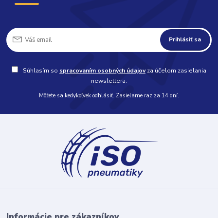
Prihlásiť sa
Súhlasím so
spracovaním osobných údajov
za účelom zasielania
newslettera.
Môžete sa kedykoľvek odhlásiť. Zasielame raz za 14 dní.
Informácie pre zákazníkov