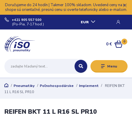
Doručujeme do 24 hodín | Takmer 100% skladom. Uvedené ceny na e-
shope sú orientačné, presnú cenu si overte telefonicky alebo e-mailom.
+421 905 557 500
EUR
(Po-Pia, 7-17 hod.)
0
0 €
Menu
Pneumatiky
Poľnohospodárske
Implement
REIFEN BKT
11 L R16 SL PR10
REIFEN BKT 11 L R16 SL PR10