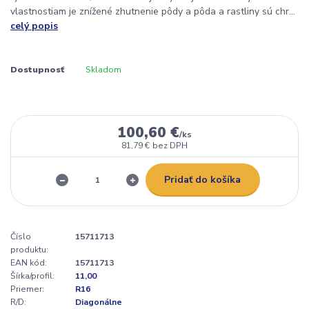
vlastnostiam je znížené zhutnenie pôdy a pôda a rastliny sú chr...
celý popis
Dostupnosť
Skladom
100,60 €
/
ks
81,79 €
bez DPH
Pridať do košíka
Číslo
15711713
produktu:
EAN kód:
15711713
Šírka/profil:
11,00
Priemer:
R16
R/D:
Diagonálne