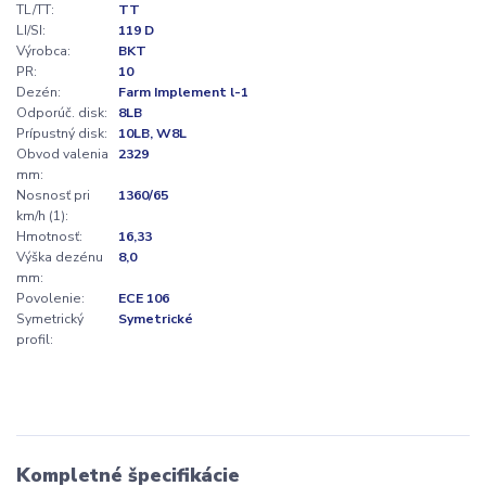
TL/TT:
TT
LI/SI:
119 D
Výrobca:
BKT
PR:
10
Dezén:
Farm Implement l-1
Odporúč. disk:
8LB
Prípustný disk:
10LB, W8L
Obvod valenia
2329
mm:
Nosnosť pri
1360/65
km/h (1):
Hmotnosť:
16,33
Výška dezénu
8,0
mm:
Povolenie:
ECE 106
Symetrický
Symetrické
profil:
Kompletné špecifikácie