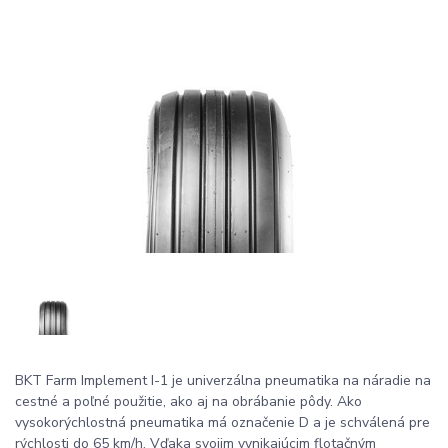
BKT Farm Implement I-1 je univerzálna pneumatika na náradie na
cestné a poľné použitie, ako aj na obrábanie pôdy. Ako
vysokorýchlostná pneumatika má označenie D a je schválená pre
rýchlosti do 65 km/h. Vďaka svojim vynikajúcim flotačným