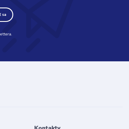
ť sa
ettera.
Kontakty