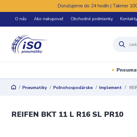
Doručujeme do 24 hodín | Takmer 100%
O nás
Ako nakupovať
Obchodné podmienky
Kontakt
Pneuma
Pneumatiky
Poľnohospodárske
Implement
REI
REIFEN BKT 11 L R16 SL PR10