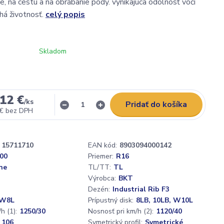
e, na cestu a na obrábanie pôdy. vynikajúca odolnosť voči
lhá životnosť.
celý popis
Skladom
12 €
/
ks
Pridať do košíka
 €
bez DPH
15711710
EAN kód:
8903094000142
,00
Priemer:
R16
ne
TL/TT:
TL
Výrobca:
BKT
Dezén:
Industrial Rib F3
W8L
Prípustný disk:
8LB, 10LB, W10L
h (1):
1250/30
Nosnosť pri km/h (2):
1120/40
 106
Symetrický profil:
Symetrické