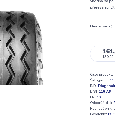
vhodná na pol
prerezaniu. D
Dostupnosť
161,
130,99
Číslo produktu:
Šírka/profil:
11
R/D:
Diagonál
LI/SI:
116 A6
PR:
10
Odporúč. disk:
Nosnosť pri km/
Povolenie:
ECE