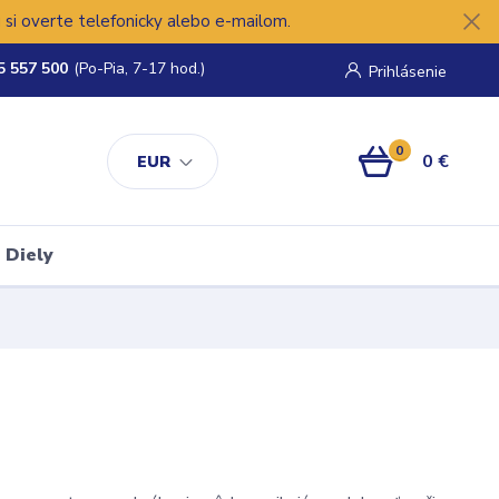
si overte telefonicky alebo e-mailom.
5 557 500
(Po-Pia, 7-17 hod.)
Prihlásenie
0
0 €
EUR
Diely