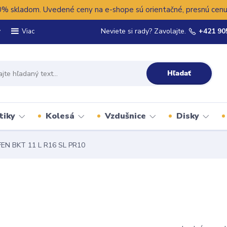
 skladom. Uvedené ceny na e-shope sú orientačné, presnú cenu 
y
Neviete si rady? Zavolajte.
+421 90
Viac
Hľadať
tiky
Kolesá
Vzdušnice
Disky
FEN BKT 11 L R16 SL PR10