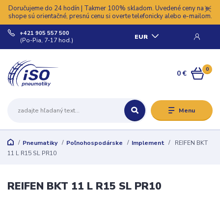
Doručujeme do 24 hodín | Takmer 100% skladom. Uvedené ceny na e-
shope sú orientačné, presnú cenu si overte telefonicky alebo e-mailom.
+421 905 557 500
EUR
(Po-Pia, 7-17 hod.)
0
0 €
Menu
Pneumatiky
Poľnohospodárske
Implement
REIFEN BKT
11 L R15 SL PR10
REIFEN BKT 11 L R15 SL PR10