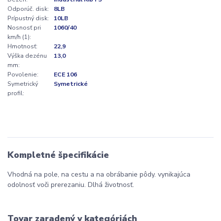
Odporúč. disk:
8LB
Prípustný disk:
10LB
Nosnosť pri
1060/40
km/h (1):
Hmotnosť:
22,9
Výška dezénu
13,0
mm:
Povolenie:
ECE 106
Symetrický
Symetrické
profil:
Kompletné špecifikácie
Vhodná na pole, na cestu a na obrábanie pôdy. vynikajúca
odolnosť voči prerezaniu. Dlhá životnosť.
Tovar zaradený v kategóriách