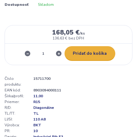
Dostupnosť
Skladom
168,05 €
/
ks
136,63 €
bez DPH
Pridať do košíka
Číslo
15711700
produktu:
EAN kód:
8903094000111
Šírka/profil:
11,00
Priemer:
R15
R/D:
Diagonálne
TL/TT:
TL
LI/SI:
110 A8
Výrobca:
BKT
PR:
10
Dezén:
Industrial Rib F3