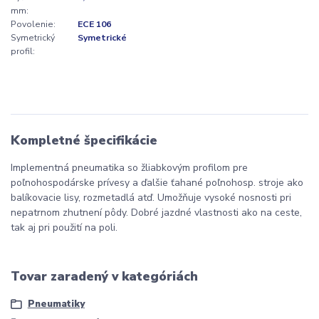
mm:
Povolenie:
ECE 106
Symetrický
Symetrické
profil:
Kompletné špecifikácie
Implementná pneumatika so žliabkovým profilom pre
poľnohospodárske prívesy a ďalšie ťahané poľnohosp. stroje ako
balíkovacie lisy, rozmetadlá atď. Umožňuje vysoké nosnosti pri
nepatrnom zhutnení pôdy. Dobré jazdné vlastnosti ako na ceste,
tak aj pri použití na poli.
Tovar zaradený v kategóriách
Pneumatiky