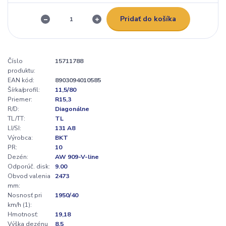
Pridať do košíka
Číslo
15711788
produktu:
EAN kód:
8903094010585
Šírka/profil:
11,5/80
Priemer:
R15,3
R/D:
Diagonálne
TL/TT:
TL
LI/SI:
131 A8
Výrobca:
BKT
PR:
10
Dezén:
AW 909-V-line
Odporúč. disk:
9.00
Obvod valenia
2473
mm:
Nosnosť pri
1950/40
km/h (1):
Hmotnosť:
19,18
Výška dezénu
8,5