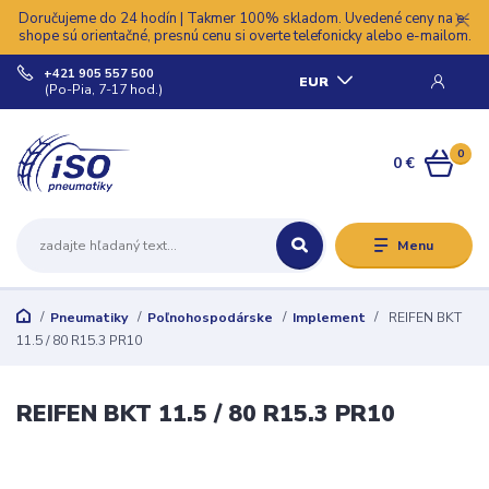
Doručujeme do 24 hodín | Takmer 100% skladom. Uvedené ceny na e-
shope sú orientačné, presnú cenu si overte telefonicky alebo e-mailom.
+421 905 557 500
EUR
(Po-Pia, 7-17 hod.)
0
0 €
Menu
Pneumatiky
Poľnohospodárske
Implement
REIFEN BKT
11.5 / 80 R15.3 PR10
REIFEN BKT 11.5 / 80 R15.3 PR10