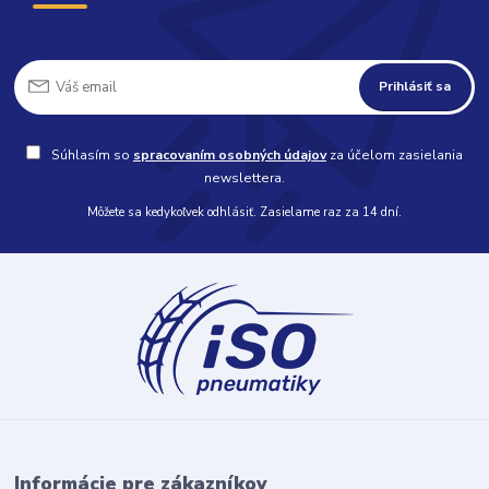
Prihlásiť sa
Súhlasím so
spracovaním osobných údajov
za účelom zasielania
newslettera.
Môžete sa kedykoľvek odhlásiť. Zasielame raz za 14 dní.
Informácie pre zákazníkov