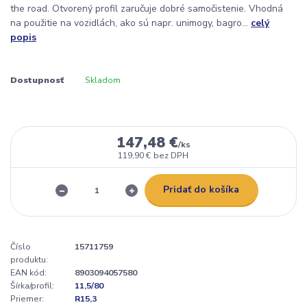
the road. Otvorený profil zaručuje dobré samočistenie. Vhodná
na použitie na vozidlách, ako sú napr. unimogy, bagro...
celý
popis
Dostupnosť
Skladom
147,48 €
/
ks
119,90 €
bez DPH
Pridať do košíka
Číslo
15711759
produktu:
EAN kód:
8903094057580
Šírka/profil:
11,5/80
Priemer:
R15,3