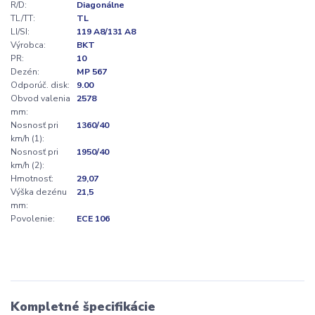
R/D:
Diagonálne
TL/TT:
TL
LI/SI:
119 A8/131 A8
Výrobca:
BKT
PR:
10
Dezén:
MP 567
Odporúč. disk:
9.00
Obvod valenia
2578
mm:
Nosnosť pri
1360/40
km/h (1):
Nosnosť pri
1950/40
km/h (2):
Hmotnosť:
29,07
Výška dezénu
21,5
mm:
Povolenie:
ECE 106
Kompletné špecifikácie