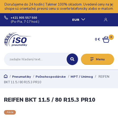
Doručujeme do 24 hodín | Takmer 100% skladom. Uvedené ceny na e-
shope sú orientačné, presnú cenu si overte telefonicky alebo e-mailom.
+421 905 557 500
EUR
(Po-Pia, 7-17 hod.)
0
0 €
Menu
Pneumatiky
Poľnohospodárske
MPT / Unimog
REIFEN
BKT 11.5 / 80 R15.3 PR10
REIFEN BKT 11.5 / 80 R15.3 PR10
Akcia