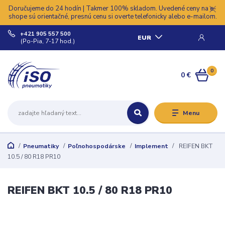
Doručujeme do 24 hodín | Takmer 100% skladom. Uvedené ceny na e-
shope sú orientačné, presnú cenu si overte telefonicky alebo e-mailom.
+421 905 557 500
EUR
(Po-Pia, 7-17 hod.)
0
0 €
Menu
Pneumatiky
Poľnohospodárske
Implement
REIFEN BKT
10.5 / 80 R18 PR10
REIFEN BKT 10.5 / 80 R18 PR10