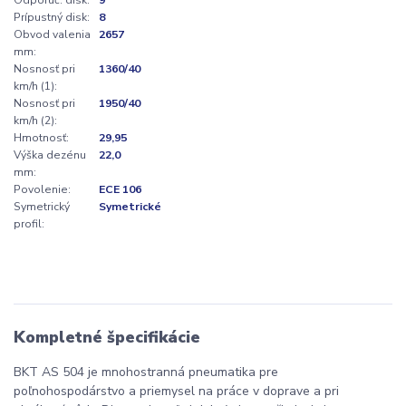
Prípustný disk:
8
Obvod valenia
2657
mm:
Nosnosť pri
1360/40
km/h (1):
Nosnosť pri
1950/40
km/h (2):
Hmotnosť:
29,95
Výška dezénu
22,0
mm:
Povolenie:
ECE 106
Symetrický
Symetrické
profil:
Kompletné špecifikácie
BKT AS 504 je mnohostranná pneumatika pre
poľnohospodárstvo a priemysel na práce v doprave a pri