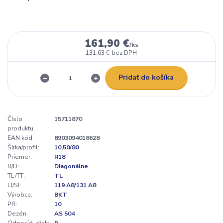
161,90 €
/
ks
131,63 €
bez DPH
Pridať do košíka
Číslo
15711870
produktu:
EAN kód:
8903094018628
Šírka/profil:
10,50/80
Priemer:
R18
R/D:
Diagonálne
TL/TT:
TL
LI/SI:
119 A8/131 A8
Výrobca:
BKT
PR:
10
Dezén:
AS 504
Odporúč. disk:
9