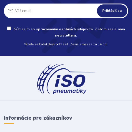
Prihlásiť sa
Súhlasím so
spracovaním osobných údajov
za účelom zasielania
newslettera.
Môžete sa kedykoľvek odhlásiť. Zasielame raz za 14 dní.
Informácie pre zákazníkov