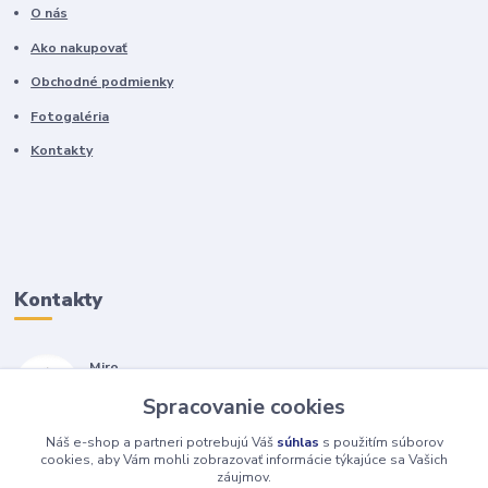
O nás
Ako nakupovať
Obchodné podmienky
Fotogaléria
Kontakty
Kontakty
Miro
+421 905 557 500
Spracovanie cookies
(Po-Pia, 7-17 hod.)
Náš e-shop a partneri potrebujú Váš
súhlas
s použitím súborov
isopneumatiky@isopneumatiky.sk
cookies, aby Vám mohli zobrazovať informácie týkajúce sa Vašich
záujmov.