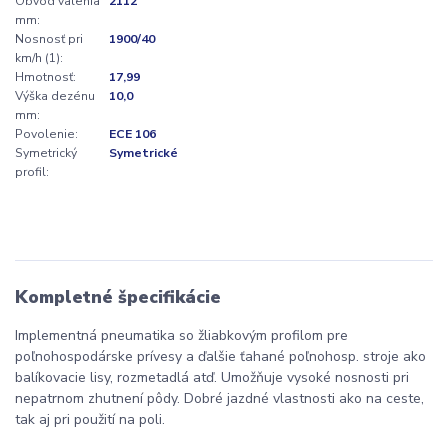
Obvod valenia
2112
mm:
Nosnosť pri
1900/40
km/h (1):
Hmotnosť:
17,99
Výška dezénu
10,0
mm:
Povolenie:
ECE 106
Symetrický
Symetrické
profil:
Kompletné špecifikácie
Implementná pneumatika so žliabkovým profilom pre
poľnohospodárske prívesy a ďalšie ťahané poľnohosp. stroje ako
balíkovacie lisy, rozmetadlá atď. Umožňuje vysoké nosnosti pri
nepatrnom zhutnení pôdy. Dobré jazdné vlastnosti ako na ceste,
tak aj pri použití na poli.