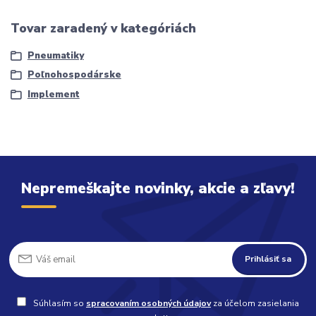
Tovar zaradený v kategóriách
Pneumatiky
Poľnohospodárske
Implement
Nepremeškajte novinky, akcie a zľavy!
Prihlásiť sa
Súhlasím so
spracovaním osobných údajov
za účelom zasielania