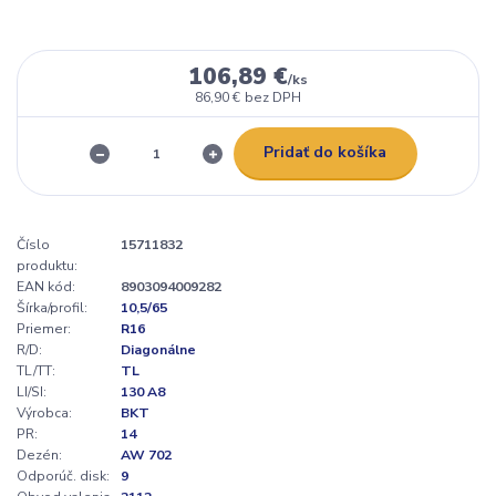
106,89 €
/
ks
86,90 €
bez DPH
Pridať do košíka
Číslo
15711832
produktu:
EAN kód:
8903094009282
Šírka/profil:
10,5/65
Priemer:
R16
R/D:
Diagonálne
TL/TT:
TL
LI/SI:
130 A8
Výrobca:
BKT
PR:
14
Dezén:
AW 702
Odporúč. disk:
9