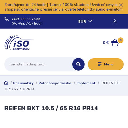
Doručujeme do 24 hodín | Takmer 100% skladom. Uvedené ceny na e-
shope sú orientačné, presnú cenu si overte telefonicky alebo e-mailom.
+421 905 557 500
EUR
(Po-Pia, 7-17 hod.)
0
0 €
Menu
Pneumatiky
Poľnohospodárske
Implement
REIFEN BKT
10.5 / 65 R16 PR14
REIFEN BKT 10.5 / 65 R16 PR14