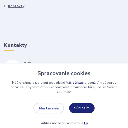
Kontakty
Kontakty
Miro
+421 905 557 500
Spracovanie cookies
(Po-Pia, 7-17 hod.)
Náš e-shop a partneri potrebujú Váš
súhlas
s použitím súborov
isopneumatiky@isopneumatiky.sk
cookies, aby Vám mohli zobrazovať informácie týkajúce sa Vašich
záujmov.
Súhlasím
Nastavenia
Súhlas môžete odmietnuť
tu
.
Vytvorené na
Eshop-rychlo.sk