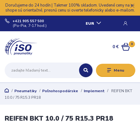
Doručujeme do 24 hodín | Takmer 100% skladom. Uvedené ceny na e-
shope sú orientačné, presnú cenu si overte telefonicky alebo e-mailom.
+421 905 557 500
EUR
(Po-Pia, 7-17 hod.)
0
0 €
Menu
Pneumatiky
Poľnohospodárske
Implement
REIFEN BKT
10.0 / 75 R15.3 PR18
REIFEN BKT 10.0 / 75 R15.3 PR18