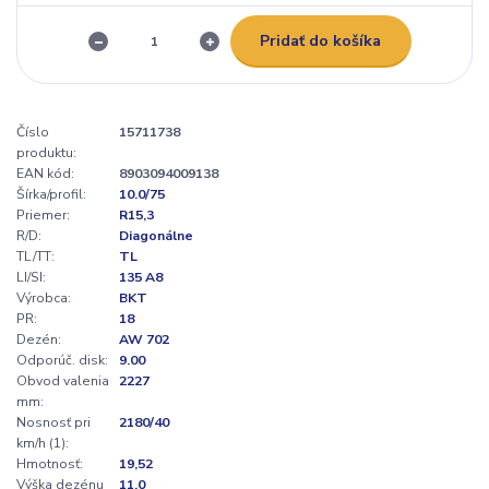
Pridať do košíka
Číslo
15711738
produktu:
EAN kód:
8903094009138
Šírka/profil:
10.0/75
Priemer:
R15,3
R/D:
Diagonálne
TL/TT:
TL
LI/SI:
135 A8
Výrobca:
BKT
PR:
18
Dezén:
AW 702
Odporúč. disk:
9.00
Obvod valenia
2227
mm:
Nosnosť pri
2180/40
km/h (1):
Hmotnosť:
19,52
Výška dezénu
11,0