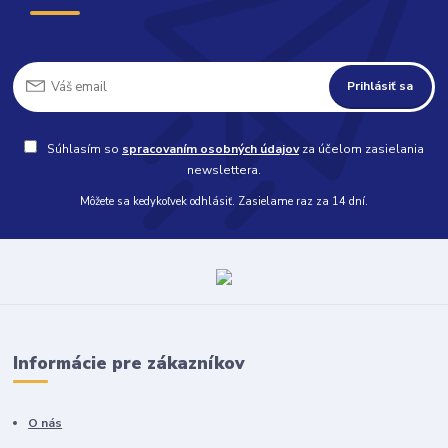
Prihlásiť sa
Súhlasím so
spracovaním osobných údajov
za účelom zasielania
newslettera.
Môžete sa kedykoľvek odhlásiť. Zasielame raz za 14 dní.
Informácie pre zákazníkov
O nás