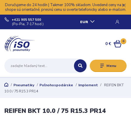
Doručujeme do 24 hodín | Takmer 100% skladom. Uvedené ceny na e-
shope sú orientačné, presnú cenu si overte telefonicky alebo e-mailom.
+421 905 557 500
EUR
(Po-Pia, 7-17 hod.)
0
0 €
Menu
Pneumatiky
Poľnohospodárske
Implement
REIFEN BKT
10.0 / 75 R15.3 PR14
REIFEN BKT 10.0 / 75 R15.3 PR14