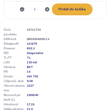
Pridať do košíka
Číslo
15711734
produktu:
EAN kód:
8903094009114
Šírka/profil:
10.0/75
Priemer:
R15,3
R/D:
Diagonálne
TL/TT:
TL
LI/SI:
130 A8
Výrobca:
BKT
PR:
14
Dezén:
AW 702
Odporúč. disk:
9.00
Obvod valenia
2227
mm:
Nosnosť pri
1900/40
km/h (1):
Hmotnosť:
17,15
Výška dezénu
11,0