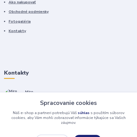
Ako nakupovať
Obchodné podmienky
Fotogaléria
Kontakty
Kontakty
Miro
+421 905 557 500
Spracovanie cookies
(Po-Pia, 7-17 hod.)
Náš e-shop a partneri potrebujú Váš
súhlas
s použitím súborov
isopneumatiky@isopneumatiky.sk
cookies, aby Vám mohli zobrazovať informácie týkajúce sa Vašich
záujmov.