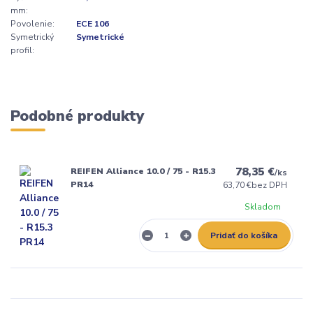
mm:
Povolenie:
ECE 106
Symetrický
Symetrické
profil:
Podobné produkty
78,35 €
REIFEN Alliance 10.0 / 75 - R15.3
/
ks
PR14
63,70 €
bez DPH
Skladom
Pridať do košíka