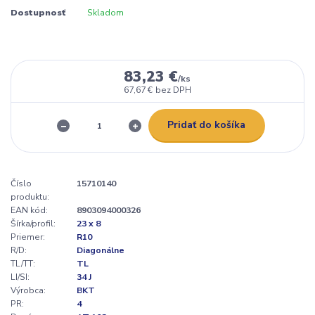
Dostupnosť
Skladom
83,23 €
/
ks
67,67 €
bez DPH
Pridať do košíka
Číslo
15710140
produktu:
EAN kód:
8903094000326
Šírka/profil:
23 x 8
Priemer:
R10
R/D:
Diagonálne
TL/TT:
TL
LI/SI:
34 J
Výrobca:
BKT
PR:
4