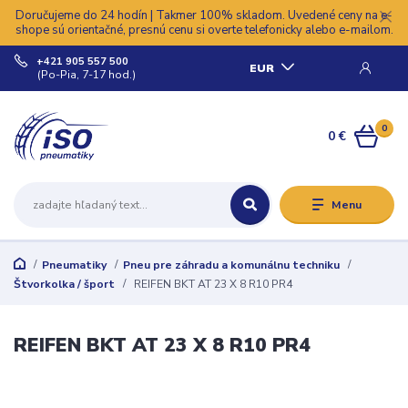
Doručujeme do 24 hodín | Takmer 100% skladom. Uvedené ceny na e-
shope sú orientačné, presnú cenu si overte telefonicky alebo e-mailom.
+421 905 557 500
EUR
(Po-Pia, 7-17 hod.)
0
0 €
Menu
Pneumatiky
Pneu pre záhradu a komunálnu techniku
Štvorkolka / šport
REIFEN BKT AT 23 X 8 R10 PR4
REIFEN BKT AT 23 X 8 R10 PR4