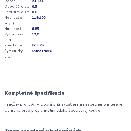
Dezén:
AT 108
Odporúč. disk:
6.5
Prípustný disk:
6.0
Nosnosť pri
118/100
km/h (1):
Hmotnosť:
6,85
Výška dezénu
12,0
mm:
Povolenie:
ECE 75
Symetrický
Symetrické
profil:
Kompletné špecifikácie
Trakčný profil ATV Dobrá priľnavosť aj na nespevnenom teréne
Ochrana pred prepichnutím vďaka špeciálnej kostre
Tovar zaradený v kategóriách