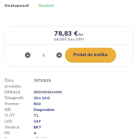
Dostupnosť
Skladom
78,83 €
/
ks
64,09 €
bez DPH
Pridať do košíka
Číslo
15710115
produktu:
EAN kód:
8903094034499
Šírka/profil:
20 x 10,0
Priemer:
R10
R/D:
Diagonálne
TL/TT:
TL
LI/SI:
34 F
Výrobca:
BKT
PR:
4