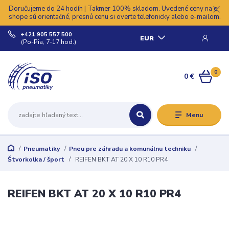
Doručujeme do 24 hodín | Takmer 100% skladom. Uvedené ceny na e-
shope sú orientačné, presnú cenu si overte telefonicky alebo e-mailom.
+421 905 557 500
EUR
(Po-Pia, 7-17 hod.)
0
0 €
Menu
Pneumatiky
Pneu pre záhradu a komunálnu techniku
Štvorkolka / šport
REIFEN BKT AT 20 X 10 R10 PR4
REIFEN BKT AT 20 X 10 R10 PR4