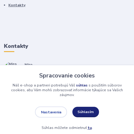
Kontakty
Kontakty
Miro
+421 905 557 500
Spracovanie cookies
(Po-Pia, 7-17 hod.)
Náš e-shop a partneri potrebujú Váš
súhlas
s použitím súborov
isopneumatiky@isopneumatiky.sk
cookies, aby Vám mohli zobrazovať informácie týkajúce sa Vašich
záujmov.
Súhlasím
Nastavenia
Súhlas môžete odmietnuť
tu
.
Vytvorené na
Eshop-rychlo.sk