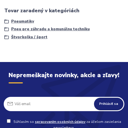
Tovar zaradený v kategóriách
Pneumatiky
Pneu pre záhradu a komunálnu techniku
Štvorkolka / šport
Nepremeškajte novinky, akcie a zľavy!
Prihlásiť sa
Súhlasím so
spracovaním osobných údajov
za účelom zasielania
newslettera.