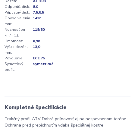
Dezén:
AT 108
Odporúč. disk:
8.0
Prípustný disk:
7.5,8.5
Obvod valenia
1426
mm:
Nosnosť pri
118/80
km/h (1):
Hmotnosť:
6,96
Výška dezénu
13,0
mm:
Povolenie:
ECE 75
Symetrický
Symetrické
profil:
Kompletné špecifikácie
Trakčný profil ATV Dobrá priľnavosť aj na nespevnenom teréne
Ochrana pred prepichnutím vďaka špeciálnej kostre