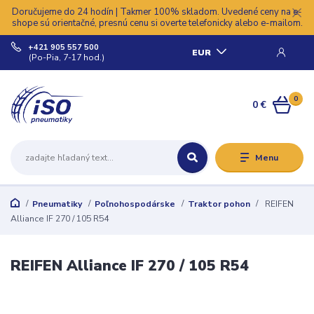
Doručujeme do 24 hodín | Takmer 100% skladom. Uvedené ceny na e-
shope sú orientačné, presnú cenu si overte telefonicky alebo e-mailom.
+421 905 557 500
EUR
(Po-Pia, 7-17 hod.)
0
0 €
Menu
Pneumatiky
Poľnohospodárske
Traktor pohon
REIFEN
Alliance IF 270 / 105 R54
REIFEN Alliance IF 270 / 105 R54