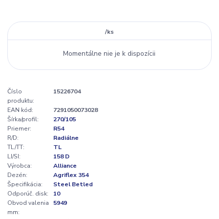
/
ks
Momentálne nie je k dispozícii
Číslo
15226704
produktu:
EAN kód:
7291050073028
Šírka/profil:
270/105
Priemer:
R54
R/D:
Radiálne
TL/TT:
TL
LI/SI:
158 D
Výrobca:
Alliance
Dezén:
Agriflex 354
Špecifikácia:
Steel Betled
Odporúč. disk:
10
Obvod valenia
5949
mm: