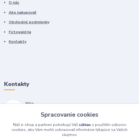
O nás
Ako nakupovať
Obchodné podmienky
Fotogaléria
Kontakty
Kontakty
Miro
+421 905 557 500
Spracovanie cookies
(Po-Pia, 7-17 hod.)
Náš e-shop a partneri potrebujú Váš
súhlas
s použitím súborov
isopneumatiky@isopneumatiky.sk
cookies, aby Vám mohli zobrazovať informácie týkajúce sa Vašich
záujmov.