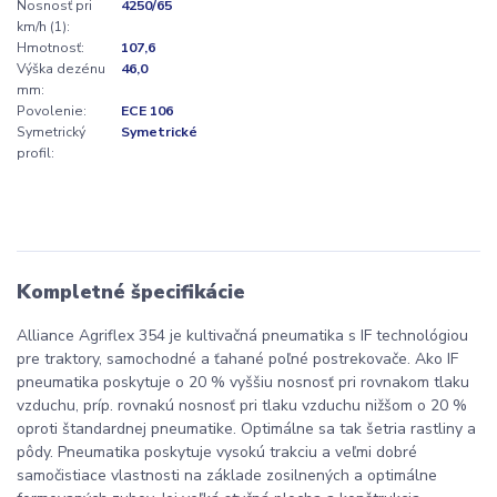
Nosnosť pri
4250/65
km/h (1):
Hmotnosť:
107,6
Výška dezénu
46,0
mm:
Povolenie:
ECE 106
Symetrický
Symetrické
profil:
Kompletné špecifikácie
Alliance Agriflex 354 je kultivačná pneumatika s IF technológiou
pre traktory, samochodné a ťahané poľné postrekovače. Ako IF
pneumatika poskytuje o 20 % vyššiu nosnosť pri rovnakom tlaku
vzduchu, príp. rovnakú nosnosť pri tlaku vzduchu nižšom o 20 %
oproti štandardnej pneumatike. Optimálne sa tak šetria rastliny a
pôdy. Pneumatika poskytuje vysokú trakciu a veľmi dobré
samočistiace vlastnosti na základe zosilnených a optimálne