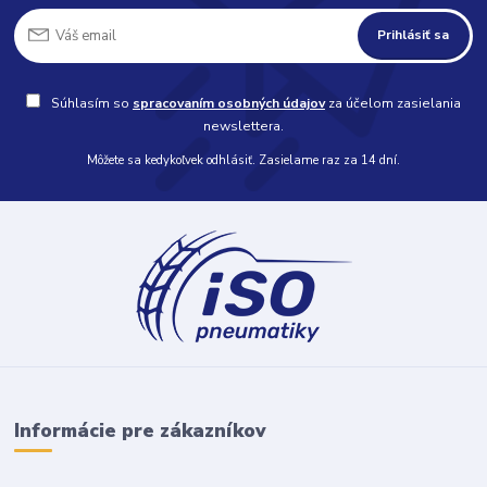
Prihlásiť sa
Súhlasím so
spracovaním osobných údajov
za účelom zasielania
newslettera.
Môžete sa kedykoľvek odhlásiť. Zasielame raz za 14 dní.
Informácie pre zákazníkov