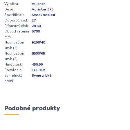
Výrobca:
Alliance
Dezén:
Agristar 375
Špecifikácia:
Steel Betled
Odporúč. disk:
27
Prípustný disk:
28,30
Obvod valenia
5700
mm:
Nosnosť pri
9250/40
km/h (1):
Nosnosť pri
8500/65
km/h (2):
Hmotnosť:
450,66
Povolenie:
ECE 106
Symetrický
Symetrické
profil:
Podobné produkty