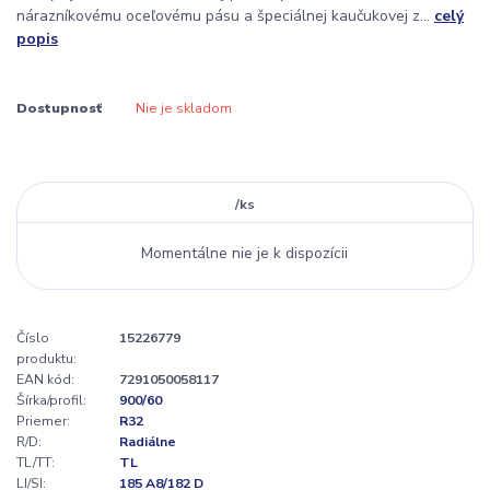
nárazníkovému oceľovému pásu a špeciálnej kaučukovej z...
celý
popis
Dostupnosť
Nie je skladom
/
ks
Momentálne nie je k dispozícii
Číslo
15226779
produktu:
EAN kód:
7291050058117
Šírka/profil:
900/60
Priemer:
R32
R/D:
Radiálne
TL/TT:
TL
LI/SI:
185 A8/182 D