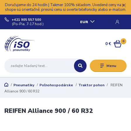
Doručujeme do 24 hodín | Takmer 100% skladom. Uvedené ceny na e-
shope sú orientačné, presnú cenu si overte telefonicky alebo e-mailom.
+421 905 557 500
EUR
(Po-Pia, 7-17 hod.)
0
0 €
Menu
Pneumatiky
Poľnohospodárske
Traktor pohon
REIFEN
Alliance 900 / 60 R32
REIFEN Alliance 900 / 60 R32