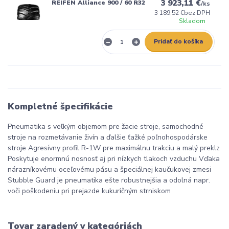
3 923,11 €
REIFEN Alliance 900 / 60 R32
/
ks
3 189,52 €
bez DPH
Skladom
Pridať do košíka
Kompletné špecifikácie
Pneumatika s veľkým objemom pre žacie stroje, samochodné
stroje na rozmetávanie živín a ďalšie ťažké poľnohospodárske
stroje Agresívny profil R-1W pre maximálnu trakciu a malý preklz
Poskytuje enormnú nosnosť aj pri nízkych tlakoch vzduchu Vďaka
nárazníkovému oceľovému pásu a špeciálnej kaučukovej zmesi
Stubble Guard je pneumatika ešte robustnejšia a odolná napr.
voči poškodeniu pri prejazde kukuričným strniskom
Tovar zaradený v kategóriách