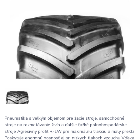
Pneumatika s veľkým objemom pre žacie stroje, samochodné
stroje na rozmetávanie živín a ďalšie ťažké poľnohospodárske
stroje Agresívny profil R-1W pre maximálnu trakciu a malý preklz
Poskytuje enormnú nosnosť aj pri nízkych tlakoch vzduchu Vďaka