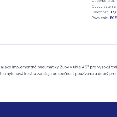
Odporúč. disk:
Obvod valenia
Hmotnosť:
37,
Povolenie:
ECE
 aj ako implementné pneumatiky Zuby v uhle 45° pre vysokú trak
ilná nylonová kostra zaručuje bezpečnosť používania a dobrý pre