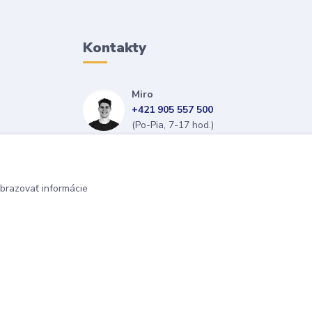
Kontakty
Miro
+421 905 557 500
(Po-Pia, 7-17 hod.)
isopneumatiky@isopneumatiky.sk
brazovať informácie
Vytvorené na
Eshop-rychlo.sk