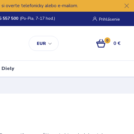
si overte telefonicky alebo e-mailom.
5 557 500
(Po-Pia, 7-17 hod.)
Prihlásenie
0
0 €
EUR
Diely