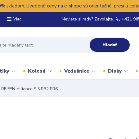
 skladom. Uvedené ceny na e-shope sú orientačné, presnú cenu 
y
Neviete si rady? Zavolajte.
+421 90
Viac
Hľadať
tiky
Kolesá
Vzdušnice
Disky
REIFEN Alliance 9.5 R32 PR6