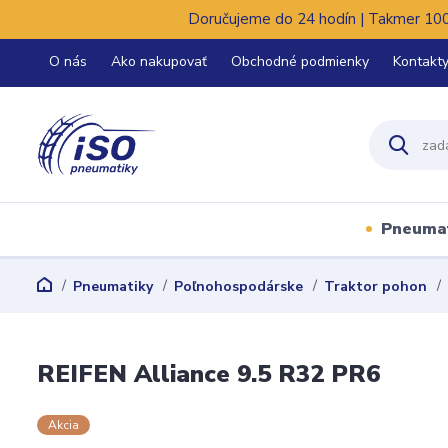
Doručujeme do 24 hodín | Takmer 100%
O nás
Ako nakupovať
Obchodné podmienky
Kontakt
Pneuma
Pneumatiky
Poľnohospodárske
Traktor pohon
REIFEN Alliance 9.5 R32 PR6
Akcia