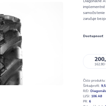
Diagonálne AS
implementné p
samočistenie 
zaručuje bezp
Dostupnosť
200,
162,80
Číslo produktu:
Šírka/profil:
9,5
R/D:
Diagonál
LI/SI:
106 A8
PR:
6