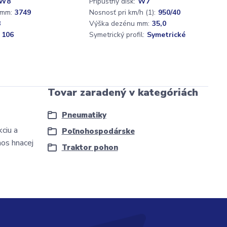
W8
Prípustný disk:
W7
 mm:
3749
Nosnosť pri km/h (1):
950/40
8
Výška dezénu mm:
35,0
 106
Symetrický profil:
Symetrické
Tovar zaradený v kategóriách
Pneumatiky
ciu a
Poľnohospodárske
nos hnacej
Traktor pohon