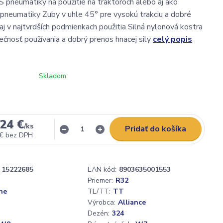
 pneumatiky na použitie na traktoroch alebo aj ako
neumatiky Zuby v uhle 45° pre vysokú trakciu a dobré
aj v najtvrdších podmienkach použitia Silná nylonová kostra
ečnosť používania a dobrý prenos hnacej sily
celý popis
Skladom
24 €
/
ks
Pridať do košíka
 €
bez DPH
15222685
EAN kód:
8903635001553
Priemer:
R32
ne
TL/TT:
TT
Výrobca:
Alliance
Dezén:
324