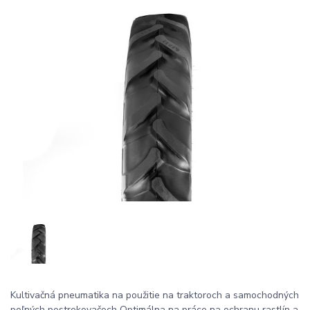
Kultivačná pneumatika na použitie na traktoroch a samochodných
poľných postrekovačoch Optimálna na práce na ochranu rastlín a