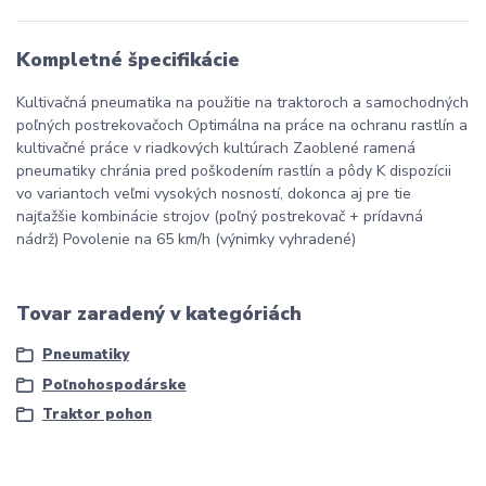
Kompletné špecifikácie
Kultivačná pneumatika na použitie na traktoroch a samochodných
poľných postrekovačoch Optimálna na práce na ochranu rastlín a
kultivačné práce v riadkových kultúrach Zaoblené ramená
pneumatiky chránia pred poškodením rastlín a pôdy K dispozícii
vo variantoch veľmi vysokých nosností, dokonca aj pre tie
najťažšie kombinácie strojov (poľný postrekovač + prídavná
nádrž) Povolenie na 65 km/h (výnimky vyhradené)
Tovar zaradený v kategóriách
Pneumatiky
Poľnohospodárske
Traktor pohon