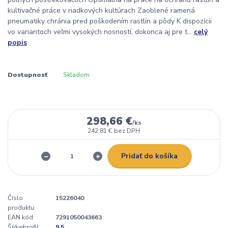
kultivačné práce v riadkových kultúrach Zaoblené ramená
pneumatiky chránia pred poškodením rastlín a pôdy K dispozícii
vo variantoch veľmi vysokých nosností, dokonca aj pre t...
celý
popis
Dostupnosť
Skladom
298,66 €
/
ks
242,81 €
bez DPH
Pridať do košíka
Číslo
15226040
produktu:
EAN kód:
7291050043663
Šírka/profil:
9,5