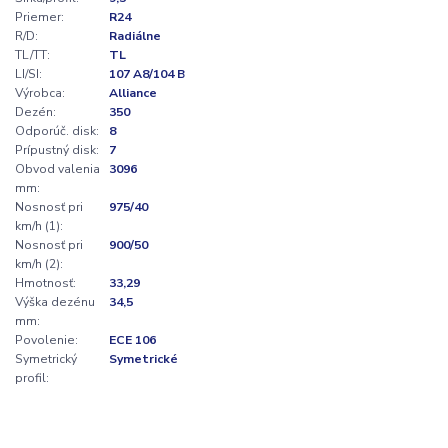
Priemer:
R24
R/D:
Radiálne
TL/TT:
TL
LI/SI:
107 A8/104 B
Výrobca:
Alliance
Dezén:
350
Odporúč. disk:
8
Prípustný disk:
7
Obvod valenia
3096
mm:
Nosnosť pri
975/40
km/h (1):
Nosnosť pri
900/50
km/h (2):
Hmotnosť:
33,29
Výška dezénu
34,5
mm:
Povolenie:
ECE 106
Symetrický
Symetrické
profil: