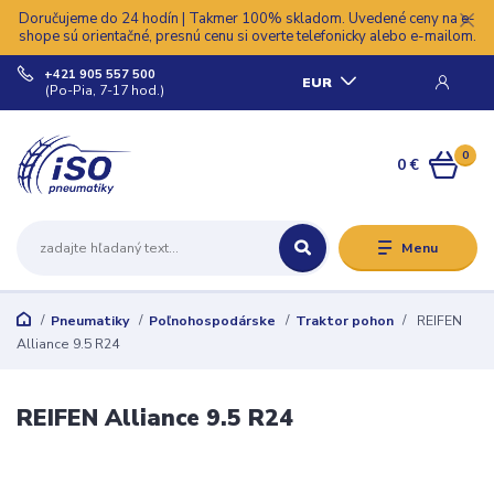
Doručujeme do 24 hodín | Takmer 100% skladom. Uvedené ceny na e-
shope sú orientačné, presnú cenu si overte telefonicky alebo e-mailom.
+421 905 557 500
EUR
(Po-Pia, 7-17 hod.)
0
0 €
Menu
Pneumatiky
Poľnohospodárske
Traktor pohon
REIFEN
Alliance 9.5 R24
REIFEN Alliance 9.5 R24