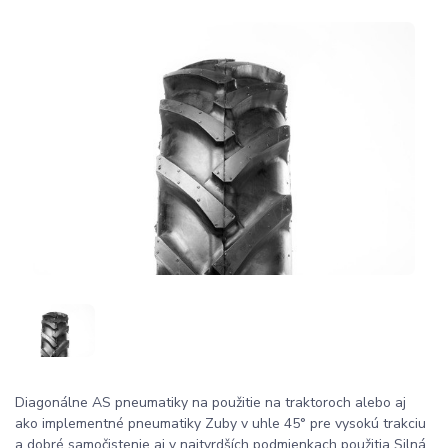
Diagonálne AS pneumatiky na použitie na traktoroch alebo aj
ako implementné pneumatiky Zuby v uhle 45° pre vysokú trakciu
a dobré samočistenie aj v najtvrdších podmienkach použitia Silná