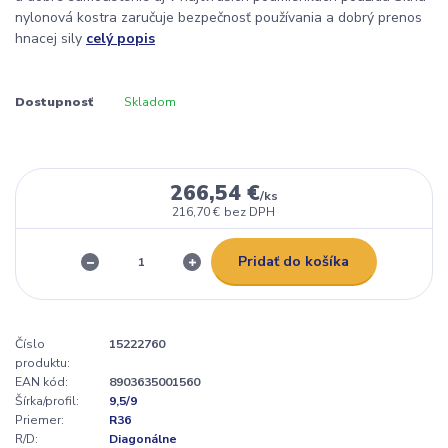
nylonová kostra zaručuje bezpečnosť používania a dobrý prenos
hnacej sily
celý popis
Dostupnosť
Skladom
266,54 €
/
ks
216,70 €
bez DPH
Pridať do košíka
Číslo
15222760
produktu:
EAN kód:
8903635001560
Šírka/profil:
9,5/9
Priemer:
R36
R/D:
Diagonálne