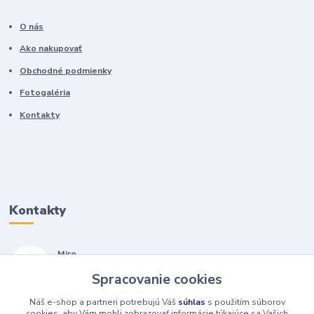
O nás
Ako nakupovať
Obchodné podmienky
Fotogaléria
Kontakty
Kontakty
Miro
+421 905 557 500
Spracovanie cookies
(Po-Pia, 7-17 hod.)
Náš e-shop a partneri potrebujú Váš
súhlas
s použitím súborov
isopneumatiky@isopneumatiky.sk
cookies, aby Vám mohli zobrazovať informácie týkajúce sa Vašich