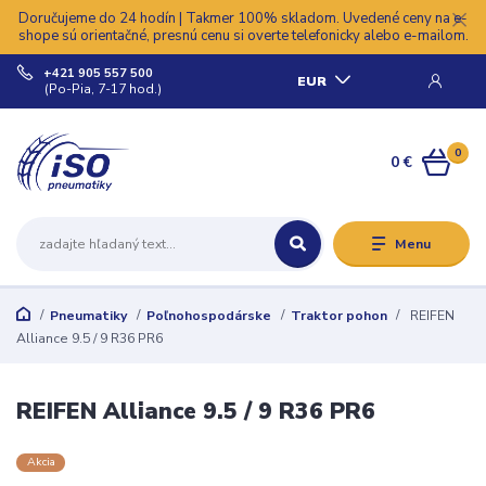
Doručujeme do 24 hodín | Takmer 100% skladom. Uvedené ceny na e-
shope sú orientačné, presnú cenu si overte telefonicky alebo e-mailom.
+421 905 557 500
EUR
(Po-Pia, 7-17 hod.)
0
0 €
Menu
Pneumatiky
Poľnohospodárske
Traktor pohon
REIFEN
Alliance 9.5 / 9 R36 PR6
REIFEN Alliance 9.5 / 9 R36 PR6
Akcia