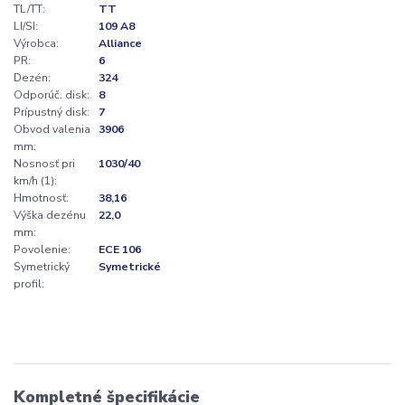
TL/TT:
TT
LI/SI:
109 A8
Výrobca:
Alliance
PR:
6
Dezén:
324
Odporúč. disk:
8
Prípustný disk:
7
Obvod valenia
3906
mm:
Nosnosť pri
1030/40
km/h (1):
Hmotnosť:
38,16
Výška dezénu
22,0
mm:
Povolenie:
ECE 106
Symetrický
Symetrické
profil:
Kompletné špecifikácie