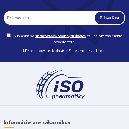
Prihlásiť sa
Súhlasím so
spracovaním osobných údajov
za účelom zasielania
newslettera.
Môžete sa kedykoľvek odhlásiť. Zasielame raz za 14 dní.
Informácie pre zákazníkov