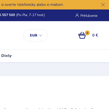
si overte telefonicky alebo e-mailom.
5 557 500
(Po-Pia, 7-17 hod.)
Prihlásenie
0
0 €
EUR
Diely