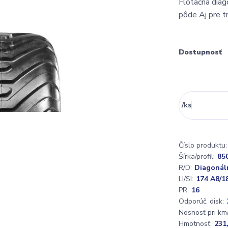
Flotačná diag
pôde Aj pre t
Dostupnosť
/
ks
Číslo produktu:
Šírka/profil:
85
R/D:
Diagonál
LI/SI:
174 A8/1
PR:
16
Odporúč. disk:
Nosnosť pri km/
Hmotnosť:
231