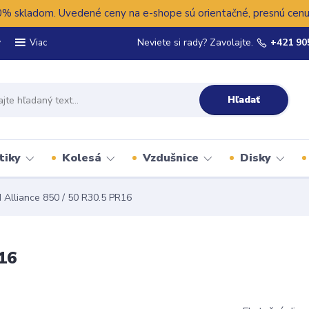
 skladom. Uvedené ceny na e-shope sú orientačné, presnú cenu 
y
Neviete si rady? Zavolajte.
+421 90
Viac
Hľadať
tiky
Kolesá
Vzdušnice
Disky
 Alliance 850 / 50 R30.5 PR16
16