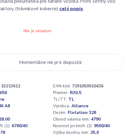
onálna pneumatika pre ťahané vozidlá Profil šetrný voči
raktory (trávnikové koberce)
celý popis
Nie je skladom
Momentálne nie je k dispozícii
15213612
EAN kód:
7291050010436
0/50
Priemer:
R30,5
ne
TL/TT:
TL
86 A8
Výrobca:
Alliance
Dezén:
Flotation 328
28.00
Obvod valenia mm:
4790
h (1):
6700/40
Nosnosť pri km/h (2):
9500/40
,78
Výška dezénu mm:
25,0