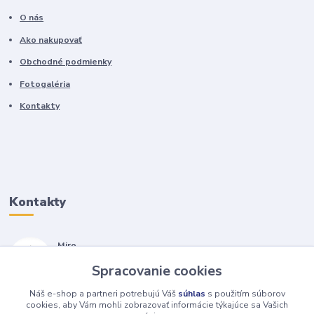
O nás
Ako nakupovať
Obchodné podmienky
Fotogaléria
Kontakty
Kontakty
Miro
+421 905 557 500
Spracovanie cookies
(Po-Pia, 7-17 hod.)
Náš e-shop a partneri potrebujú Váš
súhlas
s použitím súborov
isopneumatiky@isopneumatiky.sk
cookies, aby Vám mohli zobrazovať informácie týkajúce sa Vašich