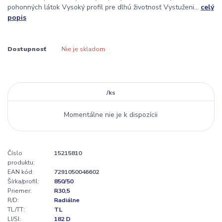
pohonných látok Vysoký profil pre dlhú životnosť Vystuženi...
celý
popis
Dostupnosť
Nie je skladom
/
ks
Momentálne nie je k dispozícii
Číslo
15215810
produktu:
EAN kód:
7291050046602
Šírka/profil:
850/50
Priemer:
R30,5
R/D:
Radiálne
TL/TT:
TL
LI/SI:
182 D