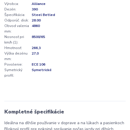
Výrobca:
Alliance
Dezén:
390
Špecifikácia:
Steel Betled
Odporúč. disk:
28.00
Obvod valenia
4860
mm:
Nosnosť pri
8500/65
km/h (1):
Hmotnosť:
266,3
Výška dezénu
27,0
mm:
Povolenie:
ECE 106
Symetrický
Symetrické
profil:
Kompletné špecifikácie
Ideálna na dlhšie používanie v doprave a na lúkach a pasienkoch
Blokový profil pre pokojné správanie počas jazdy pri dlhých