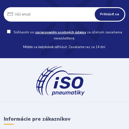
Prihlásiť sa
Súhlasím so
spracovaním osobných údajov
za účelom zasielania
newslettera.
Môžete sa kedykoľvek odhlásiť. Zasielame raz za 14 dní.
Informácie pre zákazníkov