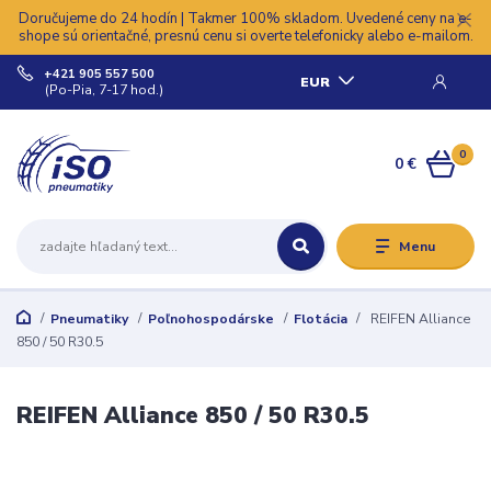
Doručujeme do 24 hodín | Takmer 100% skladom. Uvedené ceny na e-
shope sú orientačné, presnú cenu si overte telefonicky alebo e-mailom.
+421 905 557 500
EUR
(Po-Pia, 7-17 hod.)
0
0 €
Menu
Pneumatiky
Poľnohospodárske
Flotácia
REIFEN Alliance
850 / 50 R30.5
REIFEN Alliance 850 / 50 R30.5