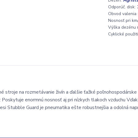
Dezén:
Agrist
Odporúč. disk:
Obvod valenia
Nosnosť pri km/
Výška dezénu 
Cyklické použiti
 stroje na rozmetávanie živín a ďalšie ťažké poľnohospodárske 
z Poskytuje enormnú nosnosť aj pri nízkych tlakoch vzduchu Vďak
si Stubble Guard je pneumatika ešte robustnejšia a odolná napr