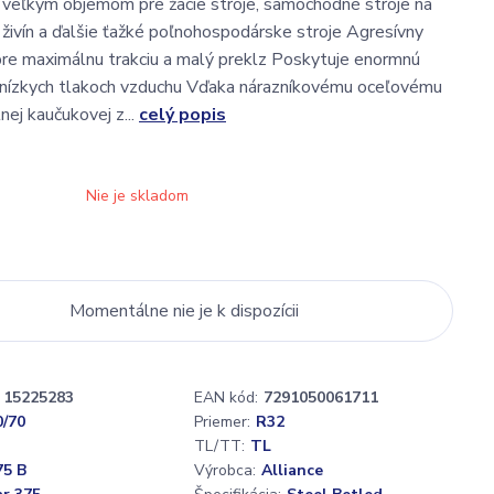
veľkým objemom pre žacie stroje, samochodné stroje na
živín a ďalšie ťažké poľnohospodárske stroje Agresívny
re maximálnu trakciu a malý preklz Poskytuje enormnú
i nízkych tlakoch vzduchu Vďaka nárazníkovému oceľovému
nej kaučukovej z...
celý popis
Nie je skladom
Momentálne nie je k dispozícii
15225283
EAN kód:
7291050061711
0/70
Priemer:
R32
TL/TT:
TL
75 B
Výrobca:
Alliance