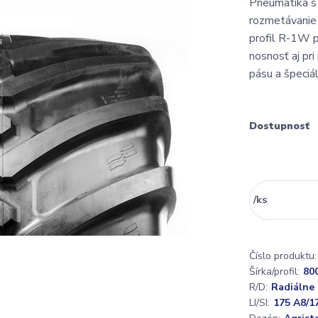
Pneumatika s 
rozmetávanie 
profil R-1W p
nosnosť aj pr
pásu a špeciál
Dostupnosť
/
ks
Číslo produktu:
Šírka/profil:
80
R/D:
Radiálne
LI/SI:
175 A8/1