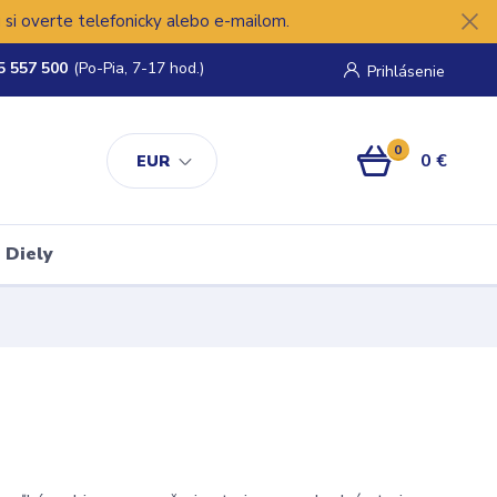
si overte telefonicky alebo e-mailom.
5 557 500
(Po-Pia, 7-17 hod.)
Prihlásenie
0
0 €
EUR
Diely