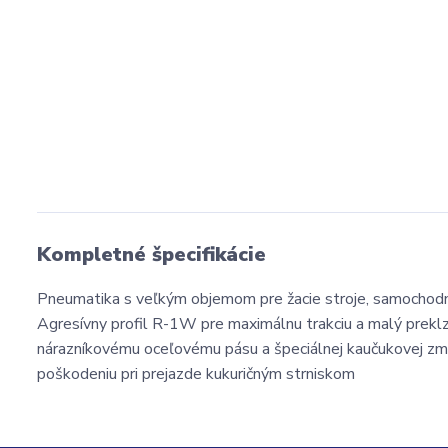
Kompletné špecifikácie
Pneumatika s veľkým objemom pre žacie stroje, samochodné
Agresívny profil R-1W pre maximálnu trakciu a malý prekl
nárazníkovému oceľovému pásu a špeciálnej kaučukovej zme
poškodeniu pri prejazde kukuričným strniskom