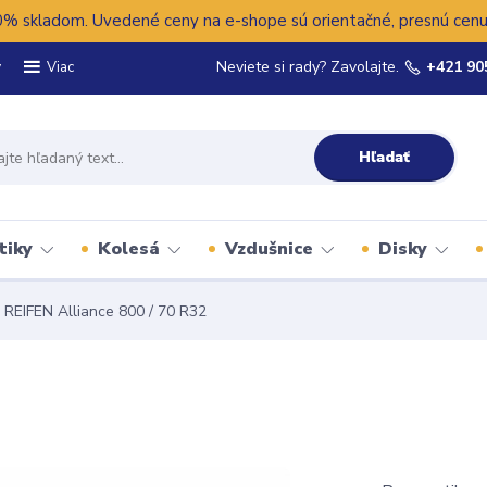
 skladom. Uvedené ceny na e-shope sú orientačné, presnú cenu 
y
Neviete si rady? Zavolajte.
+421 90
Viac
Hľadať
tiky
Kolesá
Vzdušnice
Disky
REIFEN Alliance 800 / 70 R32