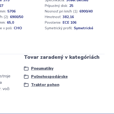
ar 375
Špecifikácia:
Steel Betled
27
Prípustný disk:
25
 mm:
5706
Nosnosť pri km/h (1):
6900/40
h (2):
6900/50
Hmotnosť:
382,16
mm:
65,0
Povolenie:
ECE 106
e v poli:
CHO
Symetrický profil:
Symetrické
Tovar zaradený v kategóriách
Pneumatiky
stroje
Poľnohospodárske
a
Traktor pohon
. voči