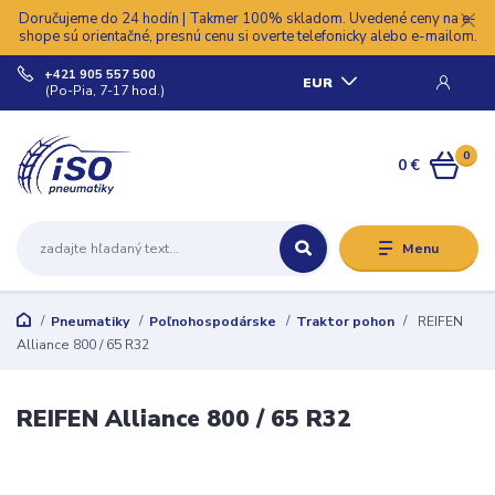
Doručujeme do 24 hodín | Takmer 100% skladom. Uvedené ceny na e-
shope sú orientačné, presnú cenu si overte telefonicky alebo e-mailom.
+421 905 557 500
EUR
(Po-Pia, 7-17 hod.)
0
0 €
Menu
Pneumatiky
Poľnohospodárske
Traktor pohon
REIFEN
Alliance 800 / 65 R32
REIFEN Alliance 800 / 65 R32