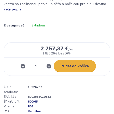
kostra so zosilnenou pätkou plášťa a bočnicou pre dlhú životno...
celý popis
Dostupnosť
Skladom
2 257,37 €
/
ks
1 835,26 €
bez DPH
Pridať do košíka
Číslo
15226767
produktu:
EAN kód:
8903635010333
Šírka/profil:
800/65
Priemer:
R32
R/D:
Radiálne