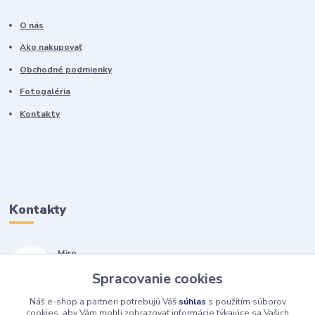
O nás
Ako nakupovať
Obchodné podmienky
Fotogaléria
Kontakty
Kontakty
Miro
+421 905 557 500
Spracovanie cookies
(Po-Pia, 7-17 hod.)
Náš e-shop a partneri potrebujú Váš
súhlas
s použitím súborov
isopneumatiky@isopneumatiky.sk
cookies, aby Vám mohli zobrazovať informácie týkajúce sa Vašich