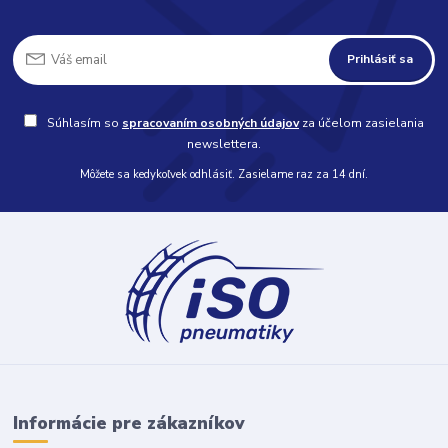
Prihlásiť sa
Súhlasím so
spracovaním osobných údajov
za účelom zasielania
newslettera.
Môžete sa kedykoľvek odhlásiť. Zasielame raz za 14 dní.
Informácie pre zákazníkov