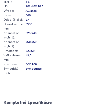
TL/TT:
TL
LI/SI:
181 A8/178 B
Výrobca:
Alliance
Dezén:
360
Odporúč. disk:
27
Obvod valenia
5533
mm:
Nosnosť pri
8250/40
km/h (1):
Nosnosť pri
7500/50
km/h (2):
Hmotnosť:
323,59
Výška dezénu
49,0
mm:
Povolenie:
ECE 106
Symetrický
Symetrické
profil:
Kompletné špecifikácie