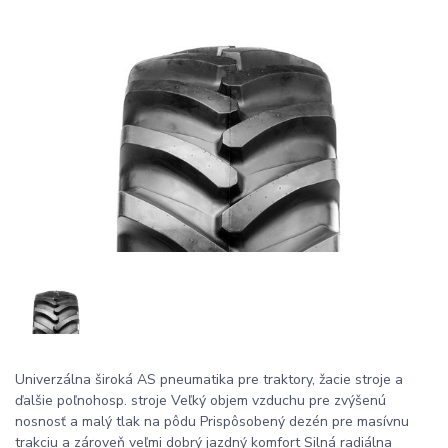
Univerzálna široká AS pneumatika pre traktory, žacie stroje a
ďalšie poľnohosp. stroje Veľký objem vzduchu pre zvýšenú
nosnosť a malý tlak na pôdu Prispôsobený dezén pre masívnu
trakciu a zároveň veľmi dobrý jazdný komfort Silná radiálna