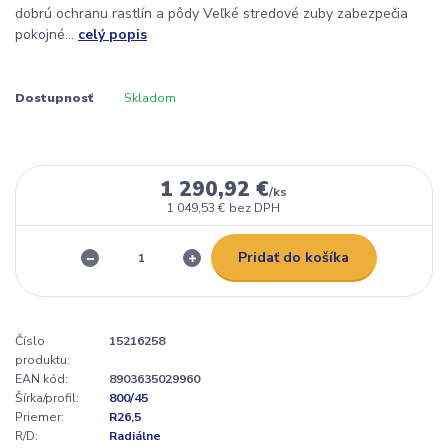
dobrú ochranu rastlín a pôdy Veľké stredové zuby zabezpečia
pokojné...
celý popis
Dostupnosť
Skladom
1 290,92 €
/
ks
1 049,53 €
bez DPH
Pridať do košíka
Číslo
15216258
produktu:
EAN kód:
8903635029960
Šírka/profil:
800/45
Priemer:
R26,5
R/D:
Radiálne