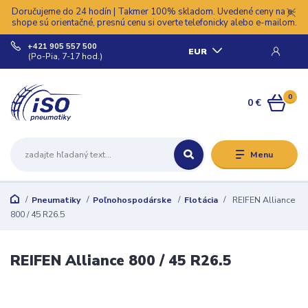
Doručujeme do 24 hodín | Takmer 100% skladom. Uvedené ceny na e-
shope sú orientačné, presnú cenu si overte telefonicky alebo e-mailom.
+421 905 557 500
EUR
(Po-Pia, 7-17 hod.)
0
0 €
Menu
Pneumatiky
Poľnohospodárske
Flotácia
REIFEN Alliance
800 / 45 R26.5
REIFEN Alliance 800 / 45 R26.5