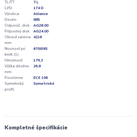
TL/TT:
TL
LI/SI:
174 D
Výrobca:
Alliance
Dezén:
885
Odporúč. disk:
AG28.00
Prípustný disk:
AG24.00
Obvod valenia
4216
mm:
Nosnosť pri
6700/65
km/h (1):
Hmotnosť:
179,3
Výška dezénu
26,8
mm:
Povolenie:
ECE 106
Symetrický
Symetrické
profil:
Kompletné špecifikácie