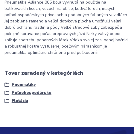
Pneumatika Alliance 885 bola vyvinutá na použitie na
balíkovacích lisoch, vozoch na obilie, kultivátoroch, malých
poľnohospodárskych prívesoch a podobných ťahaných vozidlách
Jej zaoblené rameno a veľká dotyková plocha umožňujú veľmi
dobrú ochranu rastlín a pôdy Veľké stredové zuby zabezpečia
pokojné správanie počas prepravných jázd Nízky valivý odpor
znižuje spotrebu pohonných látok Vďaka svojej zosilnenej bočnici
a robustnej kostre vystuženej oceľovým nárazníkom je
pneumatika optimálne chránená pred poškodením
Tovar zaradený v kategóriách
Pneumatiky
Poľnohospodárske
Flotácia