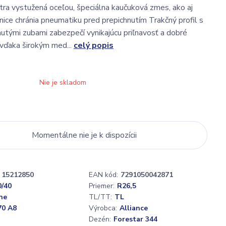
ra vystužená oceľou, špeciálna kaučuková zmes, ako aj
nice chránia pneumatiku pred prepichnutím Trakčný profil s
utými zubami zabezpečí vynikajúcu priľnavosť a dobré
vďaka širokým med...
celý popis
Nie je skladom
Momentálne nie je k dispozícii
15212850
EAN kód:
7291050042871
0/40
Priemer:
R26,5
ne
TL/TT:
TL
70 A8
Výrobca:
Alliance
Dezén:
Forestar 344