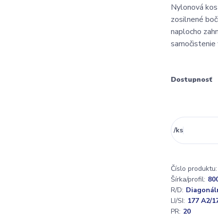
Nylonová kost
zosilnené boč
naplocho zahn
samočistenie 
Dostupnosť
/
ks
Číslo produktu:
Šírka/profil:
80
R/D:
Diagonál
LI/SI:
177 A2/1
PR:
20