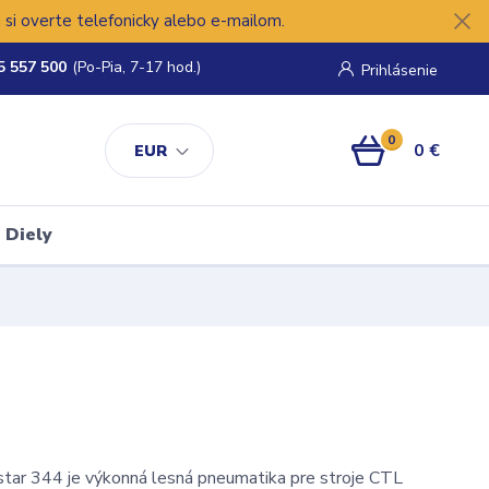
si overte telefonicky alebo e-mailom.
5 557 500
(Po-Pia, 7-17 hod.)
Prihlásenie
0
0 €
EUR
Diely
star 344 je výkonná lesná pneumatika pre stroje CTL