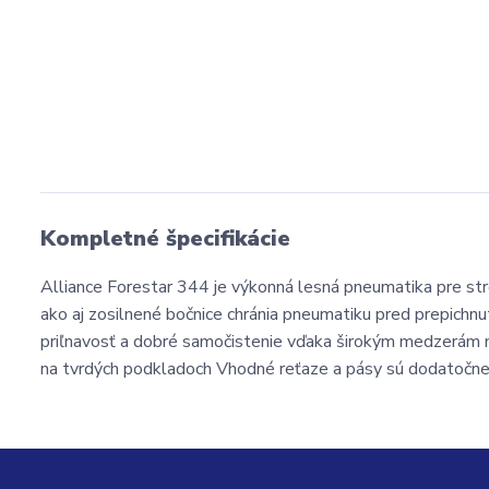
Kompletné špecifikácie
Alliance Forestar 344 je výkonná lesná pneumatika pre st
ako aj zosilnené bočnice chránia pneumatiku pred prepichn
priľnavosť a dobré samočistenie vďaka širokým medzerám m
na tvrdých podkladoch Vhodné reťaze a pásy sú dodatočne