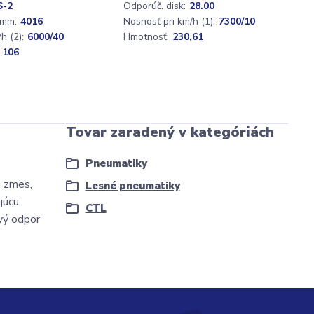
S-2
Odporúč. disk:
28.00
 mm:
4016
Nosnosť pri km/h (1):
7300/10
h (2):
6000/40
Hmotnosť:
230,61
 106
Tovar zaradený v kategóriách
Pneumatiky
á zmes,
Lesné pneumatiky
júcu
CTL
vý odpor