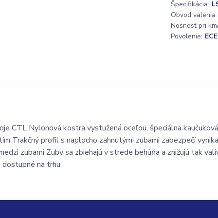
Špecifikácia:
L
Obvod valenia
Nosnosť pri km/
Povolenie:
ECE
roje CTL Nylonová kostra vystužená oceľou, špeciálna kaučukov
utím Trakčný profil s naplocho zahnutými zubami zabezpečí vynika
edzi zubami Zuby sa zbiehajú v strede behúňa a znižujú tak vali
 dostupné na trhu