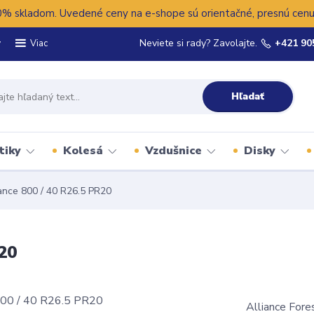
 skladom. Uvedené ceny na e-shope sú orientačné, presnú cenu 
y
Neviete si rady? Zavolajte.
+421 90
Viac
Hľadať
tiky
Kolesá
Vzdušnice
Disky
ance 800 / 40 R26.5 PR20
20
Alliance Fore