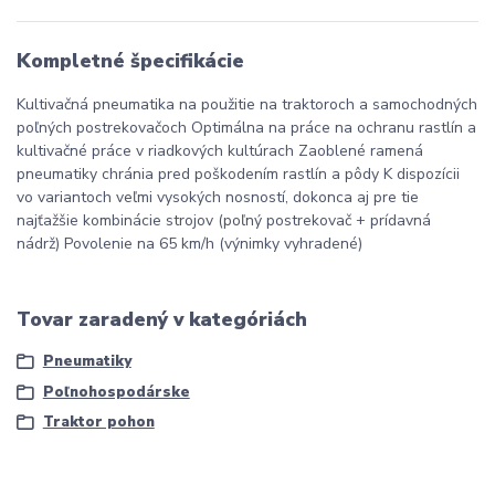
Kompletné špecifikácie
Kultivačná pneumatika na použitie na traktoroch a samochodných
poľných postrekovačoch Optimálna na práce na ochranu rastlín a
kultivačné práce v riadkových kultúrach Zaoblené ramená
pneumatiky chránia pred poškodením rastlín a pôdy K dispozícii
vo variantoch veľmi vysokých nosností, dokonca aj pre tie
najťažšie kombinácie strojov (poľný postrekovač + prídavná
nádrž) Povolenie na 65 km/h (výnimky vyhradené)
Tovar zaradený v kategóriách
Pneumatiky
Poľnohospodárske
Traktor pohon