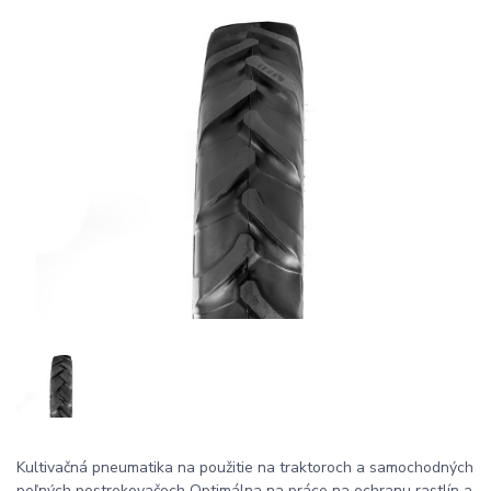
Kultivačná pneumatika na použitie na traktoroch a samochodných
poľných postrekovačoch Optimálna na práce na ochranu rastlín a