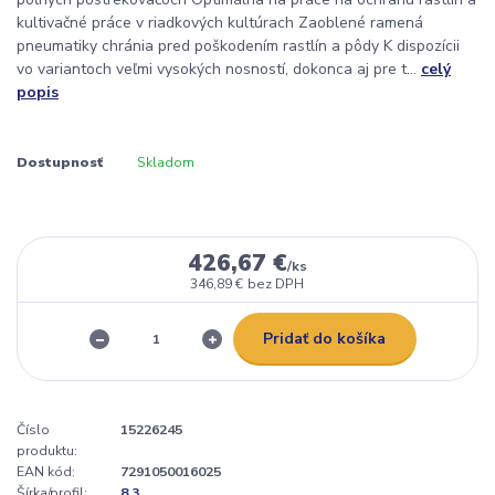
kultivačné práce v riadkových kultúrach Zaoblené ramená
pneumatiky chránia pred poškodením rastlín a pôdy K dispozícii
vo variantoch veľmi vysokých nosností, dokonca aj pre t...
celý
popis
Dostupnosť
Skladom
426,67 €
/
ks
346,89 €
bez DPH
Pridať do košíka
Číslo
15226245
produktu:
EAN kód:
7291050016025
Šírka/profil:
8,3