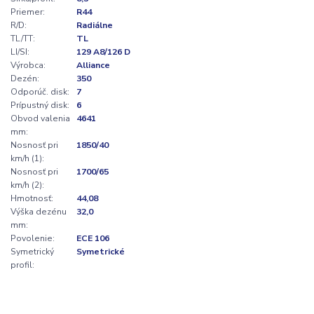
Priemer:
R44
R/D:
Radiálne
TL/TT:
TL
LI/SI:
129 A8/126 D
Výrobca:
Alliance
Dezén:
350
Odporúč. disk:
7
Prípustný disk:
6
Obvod valenia
4641
mm:
Nosnosť pri
1850/40
km/h (1):
Nosnosť pri
1700/65
km/h (2):
Hmotnosť:
44,08
Výška dezénu
32,0
mm:
Povolenie:
ECE 106
Symetrický
Symetrické
profil: