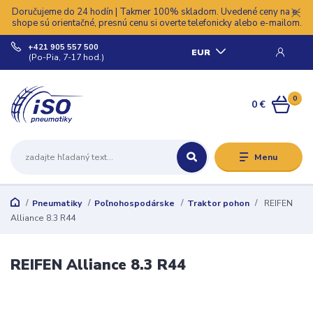
Doručujeme do 24 hodín | Takmer 100% skladom. Uvedené ceny na e-
shope sú orientačné, presnú cenu si overte telefonicky alebo e-mailom.
+421 905 557 500
EUR
(Po-Pia, 7-17 hod.)
0
0 €
Menu
Pneumatiky
Poľnohospodárske
Traktor pohon
REIFEN
Alliance 8.3 R44
REIFEN Alliance 8.3 R44