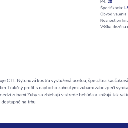
PR:
20
Špecifikácia:
L
Obvod valenia
Nosnosť pri km/
Výška dezénu 
roje CTL Nylonová kostra vystužená oceľou, špeciálna kaučukov
utím Trakčný profil s naplocho zahnutými zubami zabezpečí vynika
edzi zubami Zuby sa zbiehajú v strede behúňa a znižujú tak vali
 dostupné na trhu