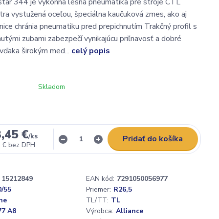
star 344 je výkonná lesná pneumatika pre stroje CTL
ra vystužená oceľou, špeciálna kaučuková zmes, ako aj
nice chránia pneumatiku pred prepichnutím Trakčný profil s
utými zubami zabezpečí vynikajúcu priľnavosť a dobré
vďaka širokým med...
celý popis
Skladom
,45 €
/
ks
Pridať do košíka
 €
bez DPH
15212849
EAN kód:
7291050056977
0/55
Priemer:
R26,5
ne
TL/TT:
TL
77 A8
Výrobca:
Alliance