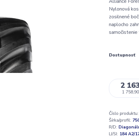
Alliance Fore
Nylonová kost
zosilnené boč
naplocho zahn
samočistenie 
Dostupnosť
2 163
1 758,90
Číslo produktu:
Šírka/profil:
75
R/D:
Diagonál
LI/SI:
184 A2/1