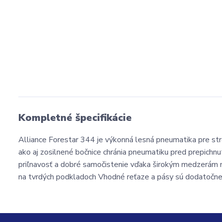
Kompletné špecifikácie
Alliance Forestar 344 je výkonná lesná pneumatika pre st
ako aj zosilnené bočnice chránia pneumatiku pred prepichn
priľnavosť a dobré samočistenie vďaka širokým medzerám m
na tvrdých podkladoch Vhodné reťaze a pásy sú dodatočne