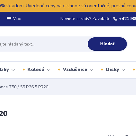
 skladom. Uvedené ceny na e-shope sú orientačné, presnú cenu 
y
Neviete si rady? Zavolajte.
+421 90
Viac
Hľadať
tiky
Kolesá
Vzdušnice
Disky
ance 750 / 55 R26.5 PR20
20