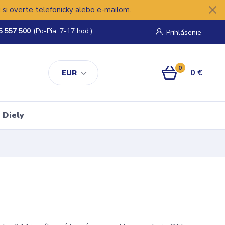
si overte telefonicky alebo e-mailom.
5 557 500
(Po-Pia, 7-17 hod.)
Prihlásenie
0
0 €
EUR
Diely