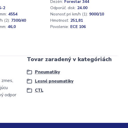
Dezén:
Forestar 344
S-2
Odporúč. disk:
24.00
 mm:
4554
Nosnosť pri km/h (1):
9000/10
h (2):
7300/40
Hmotnosť:
251,81
mm:
46,0
Povolenie:
ECE 106
Tovar zaradený v kategóriách
Pneumatiky
á zmes,
Lesné pneumatiky
júcu
CTL
vý odpor