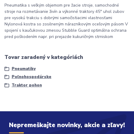
Pneumatika s veľkým objemom pre žacie stroje, samochodné
stroje na rozmetávanie živín a výkonné traktory 45° uhol zubov
pre vysokú trakciu s dobrými samočistiacimi vlastnosťami
Nylonová kostra so zosilneným nárazníkovým oceľovým pásom V
spojení s kaučukovou zmesou Stubble Guard optimálna ochrana
pred poškodením napr. pri prejazde kukuričným strniskom
Tovar zaradený v kategóriách
Pneumatiky
Poľnohospodárske
Traktor pohon
Nepremeškajte novinky, akcie a zľavy!