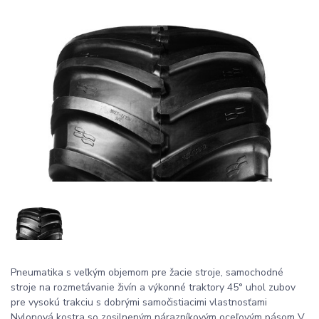
Pneumatika s veľkým objemom pre žacie stroje, samochodné
stroje na rozmetávanie živín a výkonné traktory 45° uhol zubov
pre vysokú trakciu s dobrými samočistiacimi vlastnosťami
Nylonová kostra so zosilneným nárazníkovým oceľovým pásom V