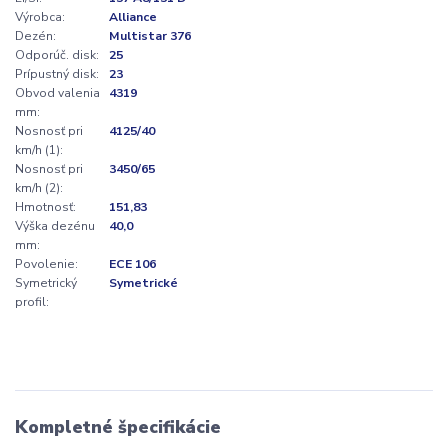
Výrobca:
Alliance
Dezén:
Multistar 376
Odporúč. disk:
25
Prípustný disk:
23
Obvod valenia
4319
mm:
Nosnosť pri
4125/40
km/h (1):
Nosnosť pri
3450/65
km/h (2):
Hmotnosť:
151,83
Výška dezénu
40,0
mm:
Povolenie:
ECE 106
Symetrický
Symetrické
profil:
Kompletné špecifikácie