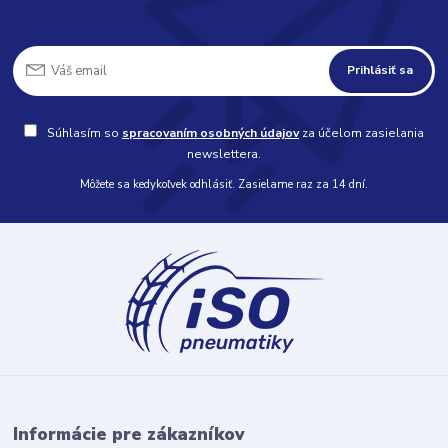
Prihlásiť sa
Súhlasím so
spracovaním osobných údajov
za účelom zasielania
newslettera.
Môžete sa kedykoľvek odhlásiť. Zasielame raz za 14 dní.
Informácie pre zákazníkov