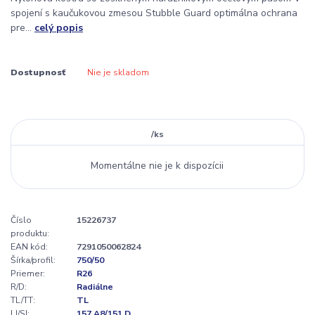
spojení s kaučukovou zmesou Stubble Guard optimálna ochrana
pre...
celý popis
Dostupnosť
Nie je skladom
/
ks
Momentálne nie je k dispozícii
Číslo
15226737
produktu:
EAN kód:
7291050062824
Šírka/profil:
750/50
Priemer:
R26
R/D:
Radiálne
TL/TT:
TL
LI/SI:
157 A8/151 D