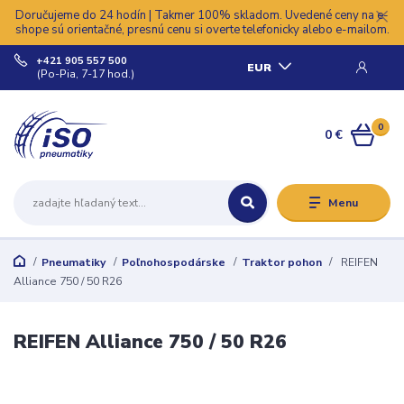
Doručujeme do 24 hodín | Takmer 100% skladom. Uvedené ceny na e-
shope sú orientačné, presnú cenu si overte telefonicky alebo e-mailom.
+421 905 557 500
EUR
(Po-Pia, 7-17 hod.)
0
0 €
Menu
Pneumatiky
Poľnohospodárske
Traktor pohon
REIFEN
Alliance 750 / 50 R26
REIFEN Alliance 750 / 50 R26