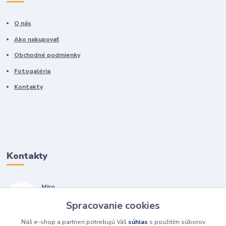
O nás
Ako nakupovať
Obchodné podmienky
Fotogaléria
Kontakty
Kontakty
Miro
+421 905 557 500
Spracovanie cookies
(Po-Pia, 7-17 hod.)
Náš e-shop a partneri potrebujú Váš
súhlas
s použitím súborov
isopneumatiky@isopneumatiky.sk