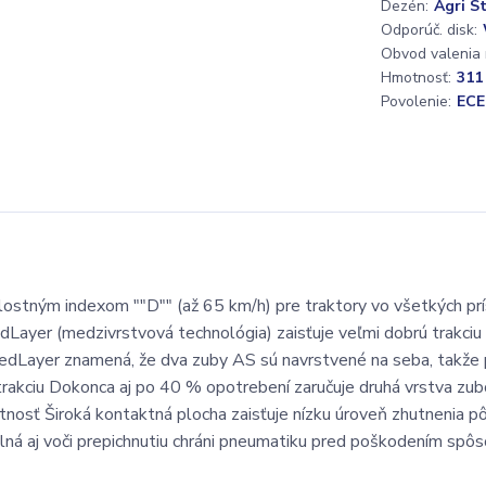
Dezén:
Agri St
Odporúč. disk:
Obvod valenia
Hmotnosť:
311
Povolenie:
ECE
hlostným indexom ""D"" (až 65 km/h) pre traktory vo všetkých pr
dLayer (medzivrstvová technológia) zaisťuje veľmi dobrú trakciu 
ifiedLayer znamená, že dva zuby AS sú navrstvené na seba, takže
 trakciu Dokonca aj po 40 % opotrebení zaručuje druhá vrstva zub
votnosť Široká kontaktná plocha zaisťuje nízku úroveň zhutnenia p
ná aj voči prepichnutiu chráni pneumatiku pred poškodením sp