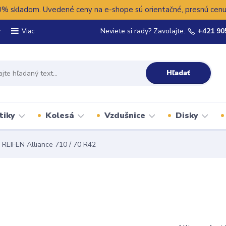
 skladom. Uvedené ceny na e-shope sú orientačné, presnú cenu 
y
Neviete si rady? Zavolajte.
+421 90
Viac
Hľadať
tiky
Kolesá
Vzdušnice
Disky
REIFEN Alliance 710 / 70 R42