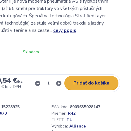
 Star II je nová moderná pneumatika AS s rýchlostným
 (až 65 km/h) pre traktory vo všetkých príslušných
 kategóriách. Špeciálna technológia StratifiedLayer
á technológia) zaisťuje veľmi dobrú trakciu a jazdný
užití v teréne a na ceste...
celý popis
Skladom
,54 €
/
ks
Pridať do košíka
 €
bez DPH
15228925
EAN kód:
8903635028147
0/70
Priemer:
R42
TL/TT:
TL
Výrobca:
Alliance