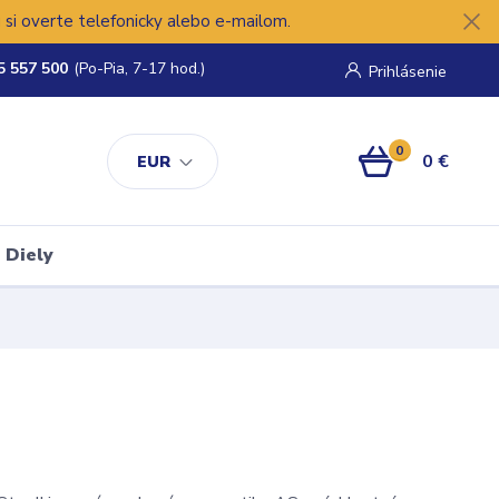
si overte telefonicky alebo e-mailom.
5 557 500
(Po-Pia, 7-17 hod.)
Prihlásenie
0
0 €
EUR
Diely