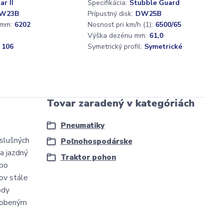
ar II
Špecifikácia:
Stubble Guard
W23B
Prípustný disk:
DW25B
 mm:
6202
Nosnosť pri km/h (1):
6500/65
Výška dezénu mm:
61,0
 106
Symetrický profil:
Symetrické
Tovar zaradený v kategóriách
Pneumatiky
íslušných
Poľnohospodárske
a jazdný
Traktor pohon
 po
ov stále
ôdy
ôsobeným