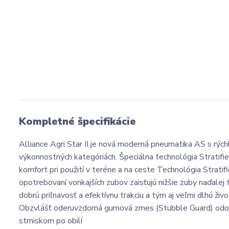
Kompletné špecifikácie
Alliance Agri Star II je nová moderná pneumatika AS s rýc
výkonnostných kategóriách. Špeciálna technológia Stratifie
komfort pri použití v teréne a na ceste Technológia Strat
opotrebovaní vonkajších zubov zaisťujú nižšie zuby naďalej
dobrú priľnavosť a efektívnu trakciu a tým aj veľmi dlhú ži
Obzvlášť oderuvzdorná gumová zmes (Stubble Guard) odol
strniskom po obilí