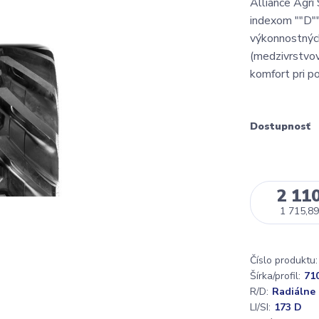
Alliance Agri
indexom ""D""
výkonnostných
(medzivrstvov
komfort pri po
Dostupnosť
2 110
1 715,89
Číslo produktu:
Šírka/profil:
71
R/D:
Radiálne
LI/SI:
173 D