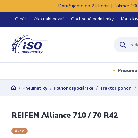
Doručujeme do 24 hodín | Takmer 100%
O nás
Ako nakupovať
Obchodné podmienky
Kontakt
Pneuma
Pneumatiky
Poľnohospodárske
Traktor pohon
REIFEN Alliance 710 / 70 R42
Akcia