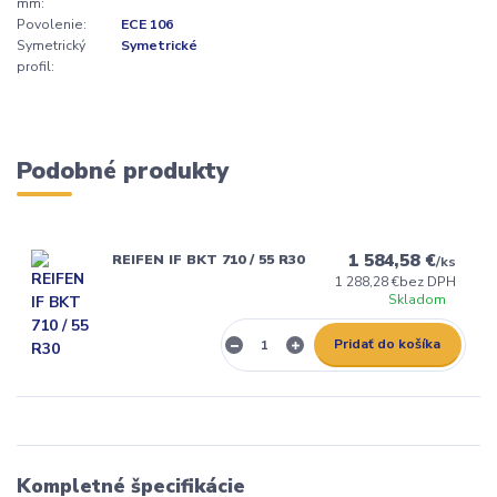
mm:
Povolenie:
ECE 106
Symetrický
Symetrické
profil:
Podobné produkty
1 584,58 €
REIFEN IF BKT 710 / 55 R30
/
ks
1 288,28 €
bez DPH
Skladom
Pridať do košíka
Kompletné špecifikácie