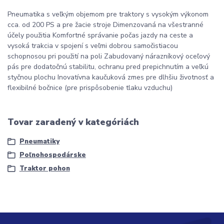
Pneumatika s veľkým objemom pre traktory s vysokým výkonom
cca. od 200 PS a pre žacie stroje Dimenzovaná na všestranné
účely použitia Komfortné správanie počas jazdy na ceste a
vysoká trakcia v spojení s veľmi dobrou samočistiacou
schopnosou pri použití na poli Zabudovaný nárazníkový oceľový
pás pre dodatočnú stabilitu, ochranu pred prepichnutím a veľkú
styčnou plochu Inovatívna kaučuková zmes pre dlhšiu životnosť a
flexibilné bočnice (pre prispôsobenie tlaku vzduchu)
Tovar zaradený v kategóriách
Pneumatiky
Poľnohospodárske
Traktor pohon