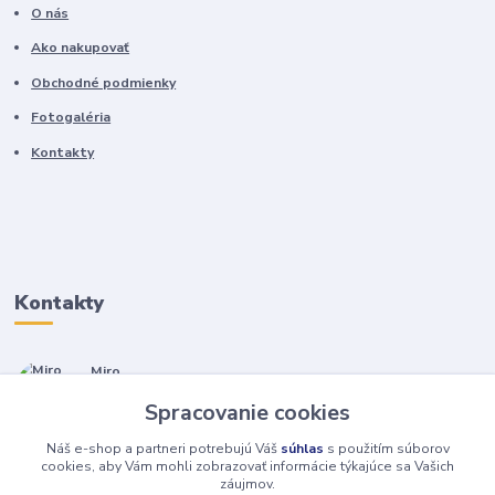
O nás
Ako nakupovať
Obchodné podmienky
Fotogaléria
Kontakty
Kontakty
Miro
+421 905 557 500
Spracovanie cookies
(Po-Pia, 7-17 hod.)
Náš e-shop a partneri potrebujú Váš
súhlas
s použitím súborov
isopneumatiky@isopneumatiky.sk
cookies, aby Vám mohli zobrazovať informácie týkajúce sa Vašich
záujmov.