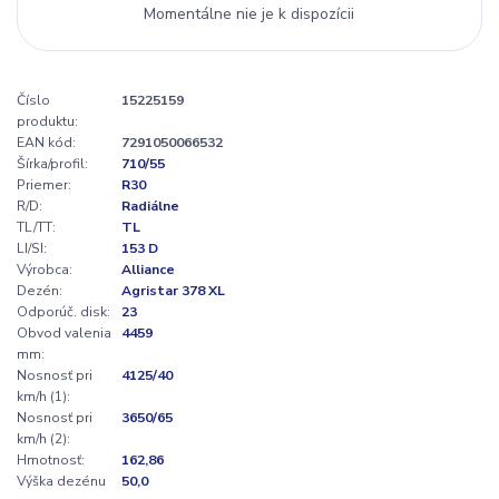
Momentálne nie je k dispozícii
Číslo
15225159
produktu:
EAN kód:
7291050066532
Šírka/profil:
710/55
Priemer:
R30
R/D:
Radiálne
TL/TT:
TL
LI/SI:
153 D
Výrobca:
Alliance
Dezén:
Agristar 378 XL
Odporúč. disk:
23
Obvod valenia
4459
mm:
Nosnosť pri
4125/40
km/h (1):
Nosnosť pri
3650/65
km/h (2):
Hmotnosť:
162,86
Výška dezénu
50,0