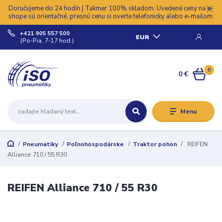
Doručujeme do 24 hodín | Takmer 100% skladom. Uvedené ceny na e-
shope sú orientačné, presnú cenu si overte telefonicky alebo e-mailom.
+421 905 557 500
EUR
(Po-Pia, 7-17 hod.)
0
0 €
Menu
Pneumatiky
Poľnohospodárske
Traktor pohon
REIFEN
Alliance 710 / 55 R30
REIFEN Alliance 710 / 55 R30