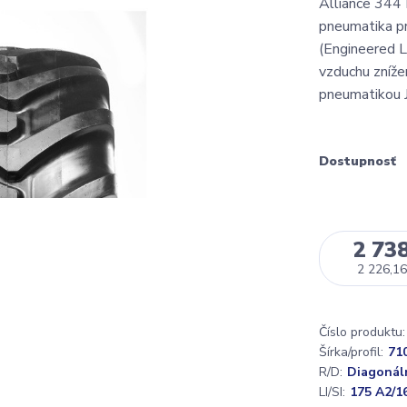
Alliance 344 F
pneumatika p
(Engineered L
vzduchu zníž
pneumatikou J
Dostupnosť
2 738
2 226,16
Číslo produktu:
Šírka/profil:
71
R/D:
Diagonál
LI/SI:
175 A2/1