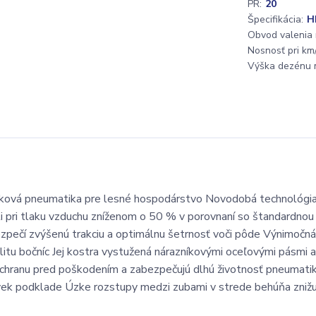
PR:
20
Špecifikácia:
H
Obvod valenia
Nosnosť pri km/
Výška dezénu 
tlaková pneumatika pre lesné hospodárstvo Novodobá technológia
i pri tlaku vzduchu zníženom o 50 % v porovnaní so štandardnou
zpečí zvýšenú trakciu a optimálnu šetrnosť voči pôde Výnimočná
litu bočníc Jej kostra vystužená nárazníkovými oceľovými pásmi a
chranu pred poškodením a zabezpečujú dlhú životnosť pneumatik
ek podklade Úzke rozstupy medzi zubami v strede behúňa znižuj