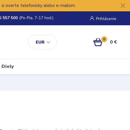
si overte telefonicky alebo e-mailom.
5 557 500
(Po-Pia, 7-17 hod.)
Prihlásenie
0
0 €
EUR
Diely