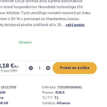
orestar Elit je doteraz prvá a jediná nízkotlaková
re lesné hospodárstvo Novodobá technológia Elit
ow Inflation Tyre) umožňuje rovnaké nosnosti pri tlaku
enom o 50 % v porovnaní so štandardnou lesnou
ej dotyková plocha zväčšená až o 26 ...
celý popis
Skladom
,18 €
/
ks
Pridať do košíka
 €
bez DPH
15212759
EAN kód:
7291050084581
0/45
Priemer:
R26,5
ne
TL/TT:
TL
68 A8
Výrobca:
Alliance