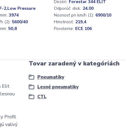
Dezén:
Forestar 344 ELIT
F-2,Low Pressure
Odporúč. disk:
24.00
 mm:
3974
Nosnosť pri km/h (1):
6900/10
h (2):
5600/40
Hmotnosť:
219,4
mm:
50,8
Povolenie:
ECE 106
Tovar zaradený v kategóriách
Pneumatiky
 Elit
Lesné pneumatiky
 lesnou
CTL
y Profil
ú valivý