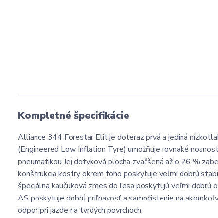
Kompletné špecifikácie
Alliance 344 Forestar Elit je doteraz prvá a jediná nízko
(Engineered Low Inflation Tyre) umožňuje rovnaké nosnost
pneumatikou Jej dotyková plocha zväčšená až o 26 % zabe
konštrukcia kostry okrem toho poskytuje veľmi dobrú stabi
špeciálna kaučuková zmes do lesa poskytujú veľmi dobrú o
AS poskytuje dobrú priľnavosť a samočistenie na akomkoľv
odpor pri jazde na tvrdých povrchoch