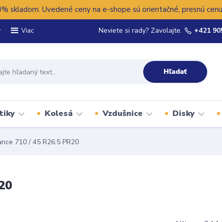
 skladom. Uvedené ceny na e-shope sú orientačné, presnú cenu 
y
Neviete si rady? Zavolajte.
+421 90
Viac
Hľadať
tiky
Kolesá
Vzdušnice
Disky
ance 710 / 45 R26.5 PR20
20