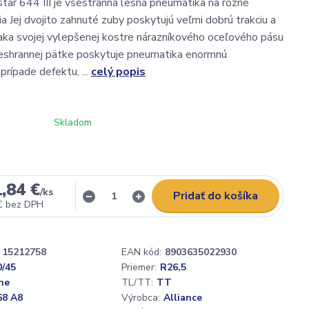
star 644 III je všestranná lesná pneumatika na rôzne
ia Jej dvojito zahnuté zuby poskytujú veľmi dobrú trakciu a
aka svojej vylepšenej kostre nárazníkového oceľového pásu
šeshrannej pätke poskytuje pneumatika enormnú
prípade defektu, ...
celý popis
Skladom
,84 €
/
ks
Pridať do košíka
€
bez DPH
15212758
EAN kód:
8903635022930
0/45
Priemer:
R26,5
ne
TL/TT:
TT
68 A8
Výrobca:
Alliance