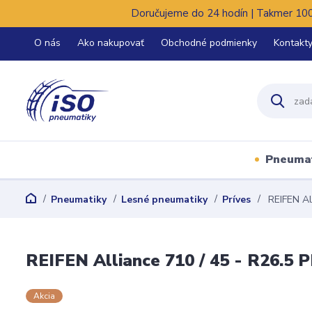
Doručujeme do 24 hodín | Takmer 100%
O nás
Ako nakupovať
Obchodné podmienky
Kontakt
Pneuma
Pneumatiky
Lesné pneumatiky
Príves
REIFEN Al
REIFEN Alliance 710 / 45 - R26.5 
Akcia