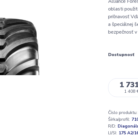
Alliance Fore
oblasti použit
priľnavosť Vď
a špeciálnej 
bezpečnosť v 
Dostupnosť
1 731
1 408 
Číslo produktu:
Šírka/profil:
71
R/D:
Diagonál
LI/SI:
175 A2/1