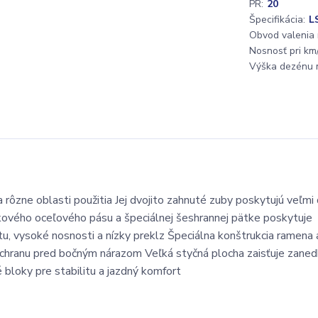
PR:
20
Špecifikácia:
L
Obvod valenia
Nosnosť pri km/
Výška dezénu 
 rôzne oblasti použitia Jej dvojito zahnuté zuby poskytujú veľmi
níkového oceľového pásu a špeciálnej šeshrannej pätke poskytuje
u, vysoké nosnosti a nízky preklz Špeciálna konštrukcia ramena 
chranu pred bočným nárazom Veľká styčná plocha zaisťuje zane
bloky pre stabilitu a jazdný komfort