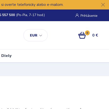
si overte telefonicky alebo e-mailom.
5 557 500
(Po-Pia, 7-17 hod.)
Prihlásenie
0
0 €
EUR
Diely