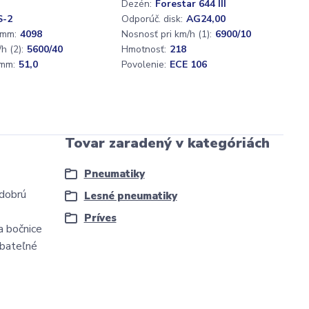
Dezén:
Forestar 644 III
S-2
Odporúč. disk:
AG24,00
 mm:
4098
Nosnosť pri km/h (1):
6900/10
h (2):
5600/40
Hmotnosť:
218
mm:
51,0
Povolenie:
ECE 106
Tovar zaradený v kategóriách
Pneumatiky
 dobrú
Lesné pneumatiky
Príves
a bočnice
dbateľné