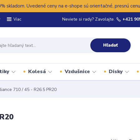
 skladom. Uvedené ceny na e-shope sú orientačné, presnú cenu 
y
Neviete si rady? Zavolajte.
+421 90
Viac
Hľadať
tiky
Kolesá
Vzdušnice
Disky
liance 710 / 45 - R26.5 PR20
PR20