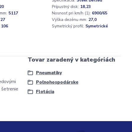
Špecifikácia:
Steel Betled
20
Prípustný disk:
18,23
 mm:
5117
Nosnosť pri km/h (1):
6900/65
,27
Výška dezénu mm:
27,0
 106
Symetrický profil:
Symetrické
Tovar zaradený v kategóriách
Pneumatiky
redovými
Poľnohospodárske
 šetrenie
Flotácia