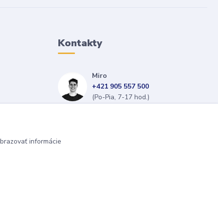
Kontakty
Miro
+421 905 557 500
(Po-Pia, 7-17 hod.)
isopneumatiky@isopneumatiky.sk
brazovať informácie
Vytvorené na
Eshop-rychlo.sk