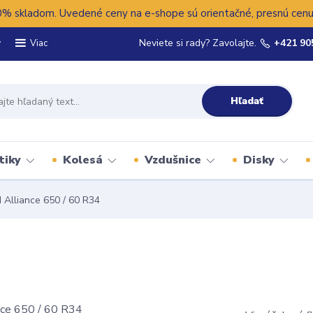
 skladom. Uvedené ceny na e-shope sú orientačné, presnú cenu 
y
Neviete si rady? Zavolajte.
+421 90
Viac
Hľadať
tiky
Kolesá
Vzdušnice
Disky
 Alliance 650 / 60 R34