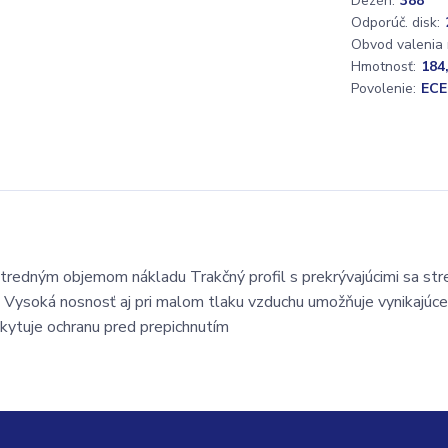
Dezén:
388
Odporúč. disk:
Obvod valenia
Hmotnosť:
184
Povolenie:
ECE
stredným objemom nákladu Trakčný profil s prekrývajúcimi sa st
 Vysoká nosnosť aj pri malom tlaku vzduchu umožňuje vynikajúce
kytuje ochranu pred prepichnutím