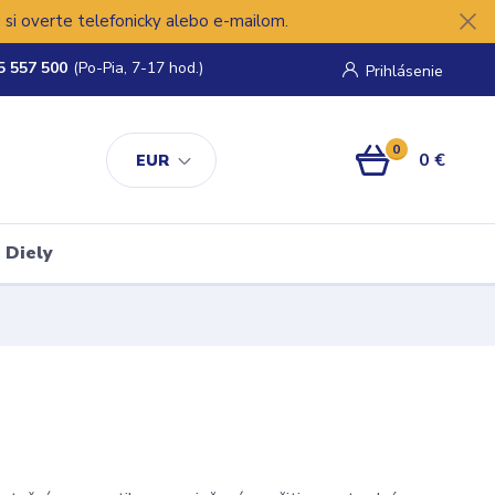
si overte telefonicky alebo e-mailom.
5 557 500
(Po-Pia, 7-17 hod.)
Prihlásenie
0
0 €
EUR
Diely