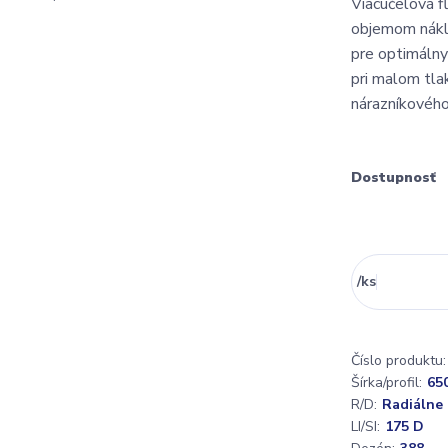
Viacúčelová f
objemom nákla
pre optimálny
pri malom tla
nárazníkového
Dostupnosť
/
ks
Číslo produktu:
Šírka/profil:
65
R/D:
Radiálne
LI/SI:
175 D