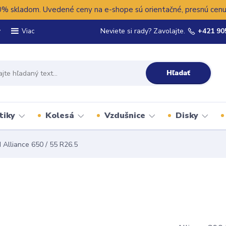
 skladom. Uvedené ceny na e-shope sú orientačné, presnú cenu 
y
Neviete si rady? Zavolajte.
+421 90
Viac
Hľadať
tiky
Kolesá
Vzdušnice
Disky
Alliance 650 / 55 R26.5