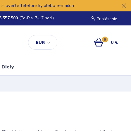
si overte telefonicky alebo e-mailom.
5 557 500
(Po-Pia, 7-17 hod.)
Prihlásenie
0
0 €
EUR
Diely