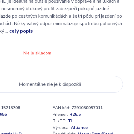
HD je ideálna na dlhšie používanie v doprave a na lúkach a
j nesmerový blokový profil zabezpečí pokojné jazdné
 jazde po cestných komunikáciách a šetrí pôdu pri jazdení po
ochách Nízky valivý odpor minimalizuje spotrebu pohonných
ý ...
celý popis
Nie je skladom
Momentálne nie je k dispozícii
15215708
EAN kód:
7291050057011
0/55
Priemer:
R26,5
TL/TT:
TL
Výrobca:
Alliance