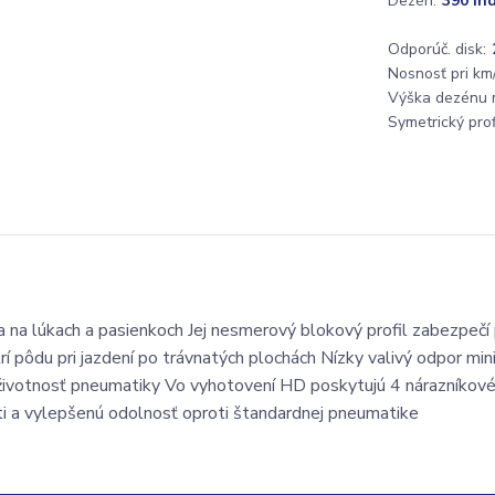
Dezén:
390 In
Odporúč. disk:
Nosnosť pri km/
Výška dezénu 
Symetrický profi
a na lúkach a pasienkoch Jej nesmerový blokový profil zabezpečí
rí pôdu pri jazdení po trávnatých plochách Nízky valivý odpor min
 životnosť pneumatiky Vo vyhotovení HD poskytujú 4 nárazníkov
i a vylepšenú odolnosť oproti štandardnej pneumatike