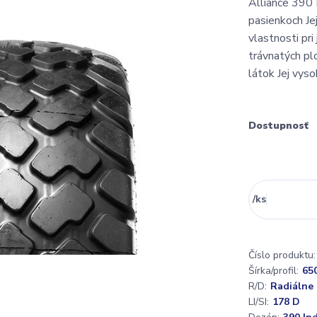
Alliance 390 
pasienkoch Je
vlastnosti pri
trávnatých pl
látok Jej vysok
Dostupnosť
/
ks
Číslo produktu:
Šírka/profil:
65
R/D:
Radiálne
LI/SI:
178 D