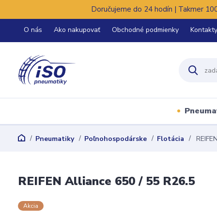
Doručujeme do 24 hodín | Takmer 100%
O nás
Ako nakupovať
Obchodné podmienky
Kontakt
Pneuma
Pneumatiky
Poľnohospodárske
Flotácia
REIFEN 
REIFEN Alliance 650 / 55 R26.5
Akcia