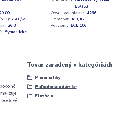
dustrial HD
Špecifikácia:
Heavy Duty/Steel
Betled
20.00
Obvod valenia mm:
4266
h (1):
7500/65
Hmotnosť:
180,16
mm:
26,0
Povolenie:
ECE 106
l:
Symetrické
Tovar zaradený v kategóriách
Pneumatiky
 pokojné
Poľnohospodárske
imalizuje
Flotácia
é oceľové