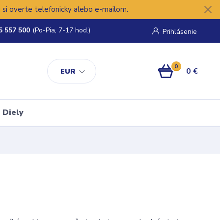
si overte telefonicky alebo e-mailom.
5 557 500
(Po-Pia, 7-17 hod.)
Prihlásenie
0
0 €
EUR
Diely