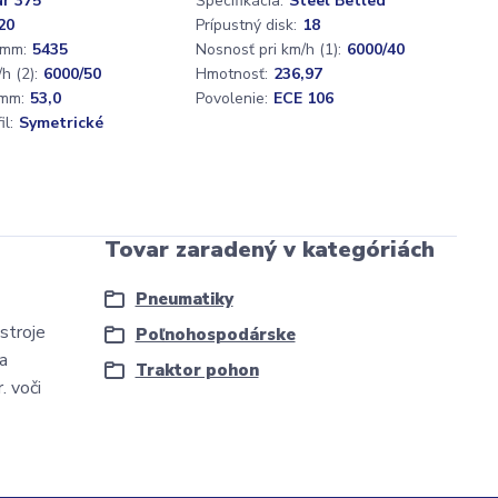
ar 375
Špecifikácia:
Steel Betled
20
Prípustný disk:
18
 mm:
5435
Nosnosť pri km/h (1):
6000/40
h (2):
6000/50
Hmotnosť:
236,97
mm:
53,0
Povolenie:
ECE 106
l:
Symetrické
Tovar zaradený v kategóriách
Pneumatiky
stroje
Poľnohospodárske
a
Traktor pohon
. voči