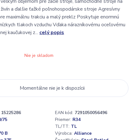
veľkým objemom pre žacie stroje, samochodné stroje na
živín a ďalšie ťažké poľnohospodárske stroje Agresívny
re maximálnu trakciu a malý preklz Poskytuje enormnú
i nízkych tlakoch vzduchu Vďaka nárazníkovému oceľovému
nej kaučukovej z...
celý popis
Nie je skladom
Momentálne nie je k dispozícii
15225286
EAN kód:
7291050056496
0/75
Priemer:
R34
TL/TT:
TL
70 B
Výrobca:
Alliance