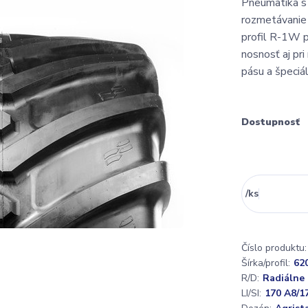
Pneumatika s 
rozmetávanie 
profil R-1W p
nosnosť aj pr
pásu a špeciál
Dostupnosť
/
ks
Číslo produktu:
Šírka/profil:
62
R/D:
Radiálne
LI/SI:
170 A8/1