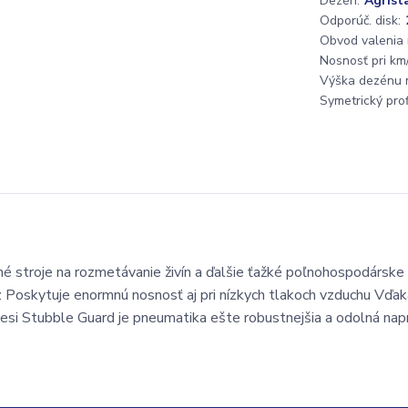
Dezén:
Agrist
Odporúč. disk:
Obvod valenia
Nosnosť pri km/
Výška dezénu 
Symetrický profi
 stroje na rozmetávanie živín a ďalšie ťažké poľnohospodárske 
z Poskytuje enormnú nosnosť aj pri nízkych tlakoch vzduchu Vďak
si Stubble Guard je pneumatika ešte robustnejšia a odolná napr