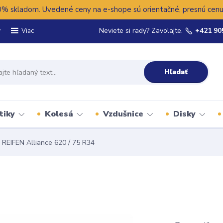
 skladom. Uvedené ceny na e-shope sú orientačné, presnú cenu 
y
Neviete si rady? Zavolajte.
+421 90
Viac
Hľadať
tiky
Kolesá
Vzdušnice
Disky
REIFEN Alliance 620 / 75 R34