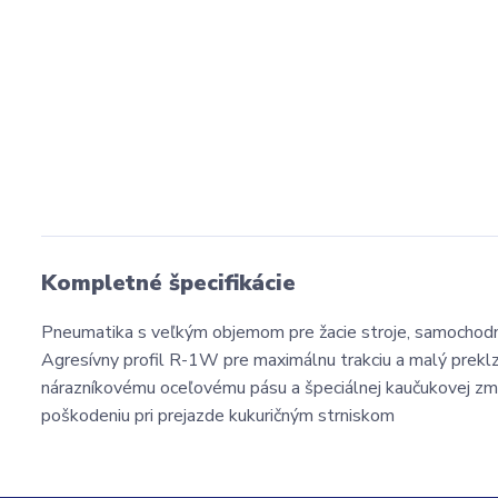
Kompletné špecifikácie
Pneumatika s veľkým objemom pre žacie stroje, samochodné
Agresívny profil R-1W pre maximálnu trakciu a malý prekl
nárazníkovému oceľovému pásu a špeciálnej kaučukovej zme
poškodeniu pri prejazde kukuričným strniskom