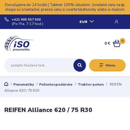
Doručujeme do 24 hodín | Takmer 100% skladom. Uvedené ceny na e-
shope sú orientačné, presnú cenu si overte telefonicky alebo e-mailom.
+421 905 557 500
EUR
(Po-Pia, 7-17 hod.)
0
0 €
Menu
Pneumatiky
Poľnohospodárske
Traktor pohon
REIFEN
Alliance 620 / 75 R30
REIFEN Alliance 620 / 75 R30