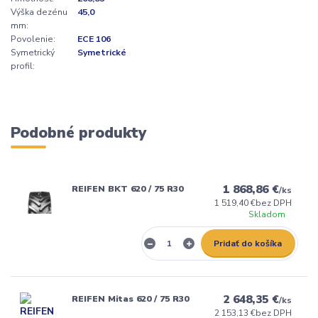
Výška dezénu
45,0
mm:
Povolenie:
ECE 106
Symetrický
Symetrické
profil:
Podobné produkty
1 868,86 €
REIFEN BKT 620 / 75 R30
/
ks
1 519,40 €
bez DPH
Skladom
Pridať do košíka
2 648,35 €
REIFEN Mitas 620 / 75 R30
/
ks
2 153,13 €
bez DPH