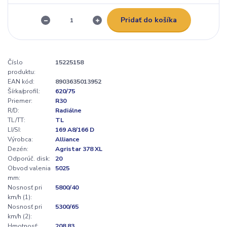
Pridať do košíka
Číslo
15225158
produktu:
EAN kód:
8903635013952
Šírka/profil:
620/75
Priemer:
R30
R/D:
Radiálne
TL/TT:
TL
LI/SI:
169 A8/166 D
Výrobca:
Alliance
Dezén:
Agristar 378 XL
Odporúč. disk:
20
Obvod valenia
5025
mm:
Nosnosť pri
5800/40
km/h (1):
Nosnosť pri
5300/65
km/h (2):
Hmotnosť:
208,83