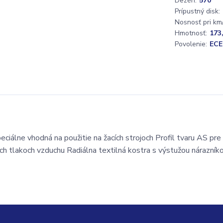
Dezén:
570
Prípustný disk:
Nosnosť pri km/
Hmotnosť:
173
Povolenie:
ECE
ciálne vhodná na použitie na žacích strojoch Profil tvaru AS pre
lých tlakoch vzduchu Radiálna textilná kostra s výstužou nárazní