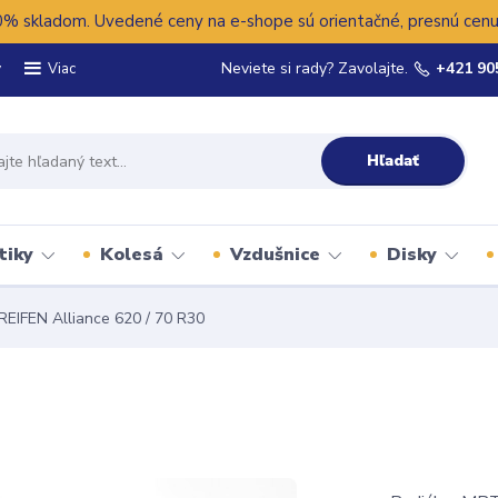
 skladom. Uvedené ceny na e-shope sú orientačné, presnú cenu 
y
Neviete si rady? Zavolajte.
+421 90
Viac
Hľadať
tiky
Kolesá
Vzdušnice
Disky
REIFEN Alliance 620 / 70 R30