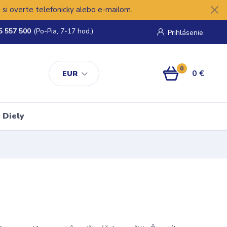
si overte telefonicky alebo e-mailom.
5 557 500
(Po-Pia, 7-17 hod.)
Prihlásenie
0
0 €
EUR
Diely