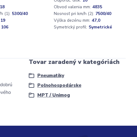
Odporúč. disk:
20
18
Obvod valenia mm:
4835
h (1):
5300/40
Nosnosť pri km/h (2):
7500/40
,19
Výška dezénu mm:
47,0
 106
Symetrický profil:
Symetrické
Tovar zaradený v kategóriách
Pneumatiky
 dobrú
Poľnohospodárske
kového
MPT / Unimog