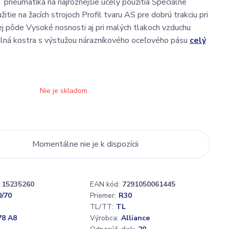
pneumatika na najrôznejšie účely použitia Špeciálne
itie na žacích strojoch Profil tvaru AS pre dobrú trakciu pri
nej pôde Vysoké nosnosti aj pri malých tlakoch vzduchu
ilná kostra s výstužou nárazníkového oceľového pásu
celý
Nie je skladom
Momentálne nie je k dispozícii
15235260
EAN kód:
7291050061445
0/70
Priemer:
R30
TL/TT:
TL
78 A8
Výrobca:
Alliance