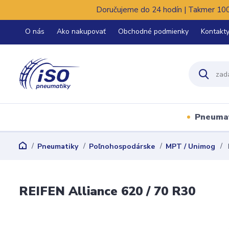
Doručujeme do 24 hodín | Takmer 100%
O nás
Ako nakupovať
Obchodné podmienky
Kontakt
Pneuma
Pneumatiky
Poľnohospodárske
MPT / Unimog
REIFEN Alliance 620 / 70 R30