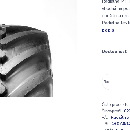
Radiálna MPT 
vhodná na použ
použití na or
Radiálna text
popis
Dostupnosť
/
ks
Číslo produktu:
Šírka/profil:
62
R/D:
Radiálne
LI/SI:
166 A8/1