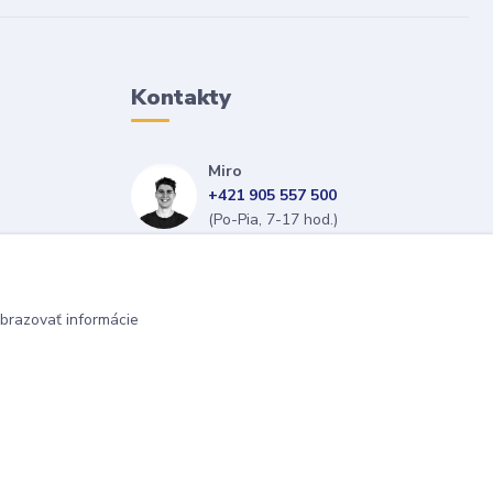
Kontakty
Miro
+421 905 557 500
(Po-Pia, 7-17 hod.)
isopneumatiky@isopneumatiky.sk
brazovať informácie
Vytvorené na
Eshop-rychlo.sk