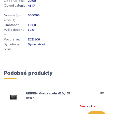
Odporúč. disk:
20.00
Obvod valenia
4147
mm:
Nosnosť pri
5300/65
km/h (1):
Hmotnosť:
131,8
Výška dezénu
19,0
mm:
Povolenie:
ECE 106
Symetrický
Symetrické
profil:
Podobné produkty
/
ks
REIFEN Vredestein 620 / 55
R26.5
Nie je skladom