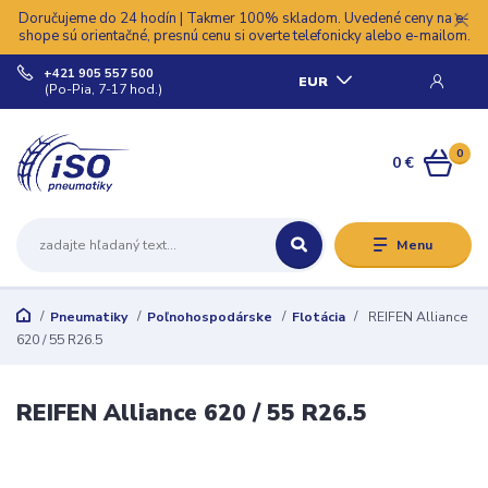
Doručujeme do 24 hodín | Takmer 100% skladom. Uvedené ceny na e-
shope sú orientačné, presnú cenu si overte telefonicky alebo e-mailom.
+421 905 557 500
EUR
(Po-Pia, 7-17 hod.)
0
0 €
Menu
Pneumatiky
Poľnohospodárske
Flotácia
REIFEN Alliance
620 / 55 R26.5
REIFEN Alliance 620 / 55 R26.5