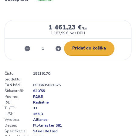
1 461,23 €
/
ks
1 187,99 €
bez DPH
Pridať do košíka
Číslo
15216170
produktu:
EAN kód:
8903635021575
Šírka/profil:
620/55
Priemer:
R26,5
R/D:
Radiálne
TL/TT:
TL
LI/SI:
166 D
Výrobca:
Alliance
Dezén:
Flotmaster 381
Špecifikácia:
Steel Betled