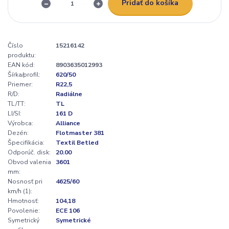
Pridať do košíka
Číslo
15216142
produktu:
EAN kód:
8903635012993
Šírka/profil:
620/50
Priemer:
R22,5
R/D:
Radiálne
TL/TT:
TL
LI/SI:
161 D
Výrobca:
Alliance
Dezén:
Flotmaster 381
Špecifikácia:
Textil Betled
Odporúč. disk:
20.00
Obvod valenia
3601
mm:
Nosnosť pri
4625/60
km/h (1):
Hmotnosť:
104,18
Povolenie:
ECE 106
Symetrický
Symetrické