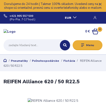
Doručujeme do 24 hodín | Takmer 100% skladom. Uvedené ceny na e-
shope sú orientačné, presnú cenu si overte telefonicky alebo e-mailom.
+421 905 557 500
EUR
(Po-Pia, 7-17 hod.)
0
0 €
Menu
Pneumatiky
Poľnohospodárske
Flotácia
REIFEN Alliance
620 / 50 R22.5
REIFEN Alliance 620 / 50 R22.5