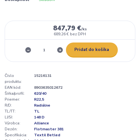
847,79 €
/
ks
689,26 €
bez DPH
Pridať do košíka
Číslo
15216131
produktu:
EAN kód:
8903635012672
Šírka/profil:
620/40
Priemer:
R22,5
R/D:
Radiálne
TL/TT:
TL
LI/SI:
148 D
Výrobca:
Alliance
Dezén:
Flotmaster 381
Špecifikácia:
Textil Betled