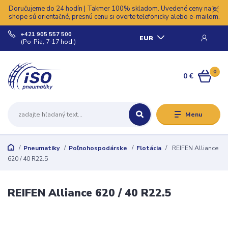
Doručujeme do 24 hodín | Takmer 100% skladom. Uvedené ceny na e-
shope sú orientačné, presnú cenu si overte telefonicky alebo e-mailom.
+421 905 557 500
EUR
(Po-Pia, 7-17 hod.)
0
0 €
Menu
Pneumatiky
Poľnohospodárske
Flotácia
REIFEN Alliance
620 / 40 R22.5
REIFEN Alliance 620 / 40 R22.5