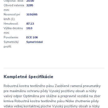
Odporúč. disk:
20.00
Obvod valenia
3295
mm:
Nosnosť pri
3150/65
km/h (1):
Hmotnosť:
87,13
Výška dezénu
18,0
mm:
Povolenie:
ECE 106
Symetrický
Symetrické
profil:
Kompletné špecifikácie
Robustná kostra textilného pásu Zaoblené ramená pneumatiky
pre maximálnu ochranu pôdy Vysoký pozitívny obsah a nízky
valivý odpor Optimálna pre silážne a prepravné vozidlá na zber
krmiva Robustná kostra textilného pásu Nízke zhutnenie pôdy
vďaka veľkej kontaktnej ploche Vysoký pozitívny obsah a nízky