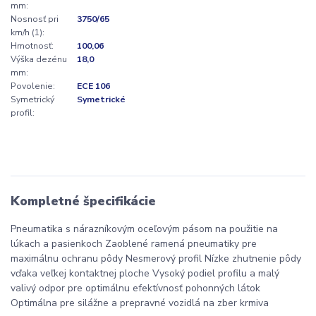
mm:
Nosnosť pri
3750/65
km/h (1):
Hmotnosť:
100,06
Výška dezénu
18,0
mm:
Povolenie:
ECE 106
Symetrický
Symetrické
profil:
Kompletné špecifikácie
Pneumatika s nárazníkovým oceľovým pásom na použitie na
lúkach a pasienkoch Zaoblené ramená pneumatiky pre
maximálnu ochranu pôdy Nesmerový profil Nízke zhutnenie pôdy
vďaka veľkej kontaktnej ploche Vysoký podiel profilu a malý
valivý odpor pre optimálnu efektívnosť pohonných látok
Optimálna pre silážne a prepravné vozidlá na zber krmiva