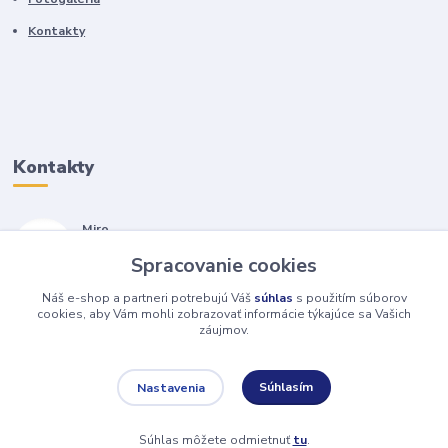
Kontakty
Kontakty
Miro
+421 905 557 500
Spracovanie cookies
(Po-Pia, 7-17 hod.)
Náš e-shop a partneri potrebujú Váš
súhlas
s použitím súborov
isopneumatiky@isopneumatiky.sk
cookies, aby Vám mohli zobrazovať informácie týkajúce sa Vašich
záujmov.
Súhlasím
Nastavenia
Súhlas môžete odmietnuť
tu
.
Vytvorené na
Eshop-rychlo.sk