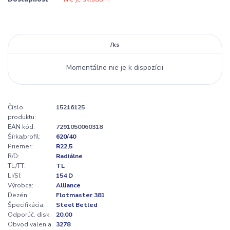
/
ks
Momentálne nie je k dispozícii
Číslo
15216125
produktu:
EAN kód:
7291050060318
Šírka/profil:
620/40
Priemer:
R22,5
R/D:
Radiálne
TL/TT:
TL
LI/SI:
154 D
Výrobca:
Alliance
Dezén:
Flotmaster 381
Špecifikácia:
Steel Betled
Odporúč. disk:
20.00
Obvod valenia
3278