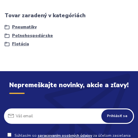
Tovar zaradený v kategóriách
Pneumatiky
Poľnohospodárske
Flotácia
Nepremeškajte novinky, akcie a zľavy!
Prihlásiť sa
Súhlasím so
spracovaním osobných údajov
za účelom zasielania