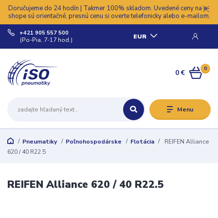
Doručujeme do 24 hodín | Takmer 100% skladom. Uvedené ceny na e-
shope sú orientačné, presnú cenu si overte telefonicky alebo e-mailom.
+421 905 557 500
EUR
(Po-Pia, 7-17 hod.)
0
0 €
Menu
Pneumatiky
Poľnohospodárske
Flotácia
REIFEN Alliance
620 / 40 R22.5
REIFEN Alliance 620 / 40 R22.5