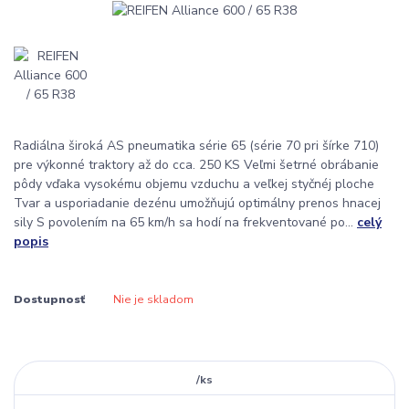
Radiálna široká AS pneumatika série 65 (série 70 pri šírke 710)
pre výkonné traktory až do cca. 250 KS Veľmi šetrné obrábanie
pôdy vďaka vysokému objemu vzduchu a veľkej styčnéj ploche
Tvar a usporiadanie dezénu umožňujú optimálny prenos hnacej
sily S povolením na 65 km/h sa hodí na frekventované po...
celý
popis
Dostupnosť
Nie je skladom
/
ks