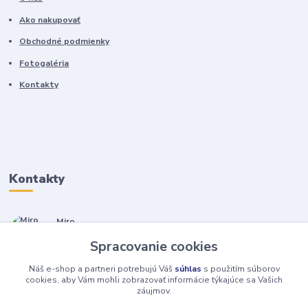
Ako nakupovať
Obchodné podmienky
Fotogaléria
Kontakty
Kontakty
Miro
+421 905 557 500
Spracovanie cookies
(Po-Pia, 7-17 hod.)
Náš e-shop a partneri potrebujú Váš
súhlas
s použitím súborov
isopneumatiky@isopneumatiky.sk
cookies, aby Vám mohli zobrazovať informácie týkajúce sa Vašich
záujmov.