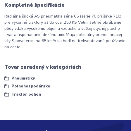
Kompletné špecifikácie
Radiálna široká AS pneumatika série 65 (série 70 pri šírke 710)
pre výkonné traktory až do cca. 250 KS Veľmi šetrné obrábanie
pôdy vďaka vysokému objemu vzduchu a veľkej styčnéj ploche
Tvar a usporiadanie dezénu umožňujú optimálny prenos hnacej
sily S povolením na 65 km/h sa hodí na frekventované používanie
na ceste
Tovar zaradený v kategóriách
Pneumatiky
Poľnohospodárske
Traktor pohon