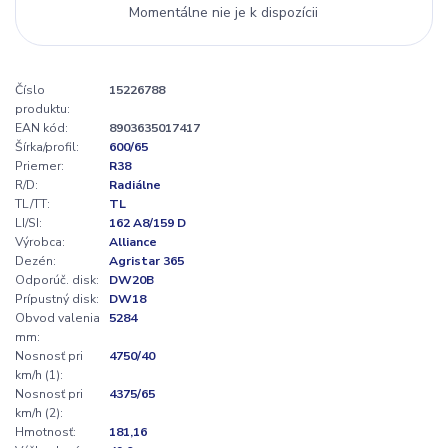
Momentálne nie je k dispozícii
Číslo
15226788
produktu:
EAN kód:
8903635017417
Šírka/profil:
600/65
Priemer:
R38
R/D:
Radiálne
TL/TT:
TL
LI/SI:
162 A8/159 D
Výrobca:
Alliance
Dezén:
Agristar 365
Odporúč. disk:
DW20B
Prípustný disk:
DW18
Obvod valenia
5284
mm:
Nosnosť pri
4750/40
km/h (1):
Nosnosť pri
4375/65
km/h (2):
Hmotnosť:
181,16