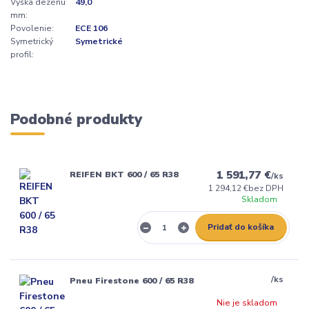
Výška dezénu
49,0
mm:
Povolenie:
ECE 106
Symetrický
Symetrické
profil:
Podobné produkty
1 591,77 €
REIFEN BKT 600 / 65 R38
/
ks
1 294,12 €
bez DPH
Skladom
Pridať do košíka
/
ks
Pneu Firestone 600 / 65 R38
Nie je skladom