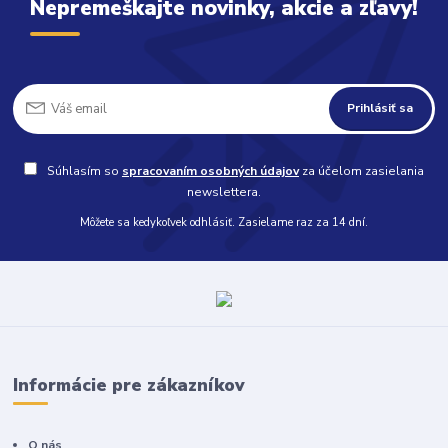
Nepremeškajte novinky, akcie a zľavy!
Prihlásiť sa
Súhlasím so
spracovaním osobných údajov
za účelom zasielania
newslettera.
Môžete sa kedykoľvek odhlásiť. Zasielame raz za 14 dní.
Informácie pre zákazníkov
O nás