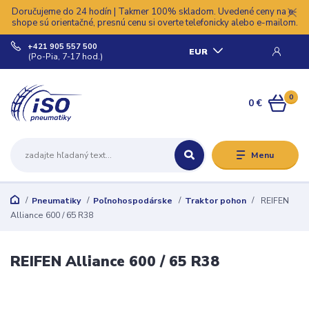
Doručujeme do 24 hodín | Takmer 100% skladom. Uvedené ceny na e-
shope sú orientačné, presnú cenu si overte telefonicky alebo e-mailom.
+421 905 557 500
EUR
(Po-Pia, 7-17 hod.)
0
0 €
Menu
Pneumatiky
Poľnohospodárske
Traktor pohon
REIFEN
Alliance 600 / 65 R38
REIFEN Alliance 600 / 65 R38