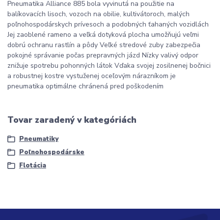
Pneumatika Alliance 885 bola vyvinutá na použitie na
balíkovacích lisoch, vozoch na obilie, kultivátoroch, malých
poľnohospodárskych prívesoch a podobných ťahaných vozidlách
Jej zaoblené rameno a veľká dotyková plocha umožňujú veľmi
dobrú ochranu rastlín a pôdy Veľké stredové zuby zabezpečia
pokojné správanie počas prepravných jázd Nízky valivý odpor
znižuje spotrebu pohonných látok Vďaka svojej zosilnenej bočnici
a robustnej kostre vystuženej oceľovým nárazníkom je
pneumatika optimálne chránená pred poškodením
Tovar zaradený v kategóriách
Pneumatiky
Poľnohospodárske
Flotácia