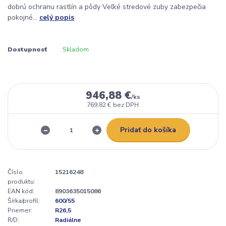
dobrú ochranu rastlín a pôdy Veľké stredové zuby zabezpečia
pokojné...
celý popis
Dostupnosť
Skladom
946,88 €
/
ks
769,82 €
bez DPH
Pridať do košíka
Číslo
15216248
produktu:
EAN kód:
8903635015086
Šírka/profil:
600/55
Priemer:
R26,5
R/D:
Radiálne