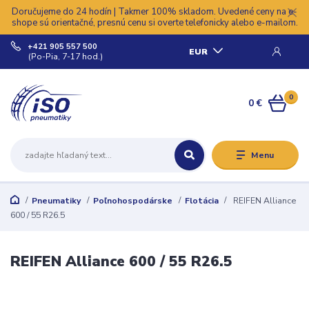
Doručujeme do 24 hodín | Takmer 100% skladom. Uvedené ceny na e-
shope sú orientačné, presnú cenu si overte telefonicky alebo e-mailom.
+421 905 557 500
EUR
(Po-Pia, 7-17 hod.)
0
0 €
Menu
Pneumatiky
Poľnohospodárske
Flotácia
REIFEN Alliance
600 / 55 R26.5
REIFEN Alliance 600 / 55 R26.5