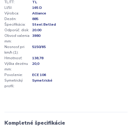
TL/TT:
TL
LI/SI:
165 D
Výrobca:
Alliance
Dezén:
885
Špecifikácia:
Steel Betled
Odporúč. disk:
20.00
Obvod valenia
3980
mm:
Nosnosť pri
5150/65
km/h (1):
Hmotnosť:
138,78
Výška dezénu
20,0
mm:
Povolenie:
ECE 106
Symetrický
Symetrické
profil:
Kompletné špecifikácie