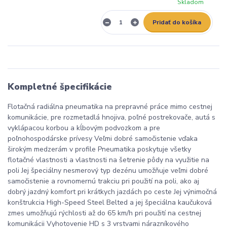
Skladom
Pridať do košíka
Kompletné špecifikácie
Flotačná radiálna pneumatika na prepravné práce mimo cestnej
komunikácie, pre rozmetadlá hnojiva, poľné postrekovače, autá s
vyklápacou korbou a kĺbovým podvozkom a pre
poľnohospodárske prívesy Veľmi dobré samočistenie vďaka
širokým medzerám v profile Pneumatika poskytuje všetky
flotačné vlastnosti a vlastnosti na šetrenie pôdy na využitie na
poli Jej špeciálny nesmerový typ dezénu umožňuje veľmi dobré
samočistenie a rovnomernú trakciu pri použití na poli, ako aj
dobrý jazdný komfort pri krátkych jazdách po ceste Jej výnimočná
konštrukcia High-Speed Steel Belted a jej špeciálna kaučuková
zmes umožňujú rýchlosti až do 65 km/h pri použití na cestnej
komunikácii Vyhotovenie HD s 3 vrstvami nárazníkového