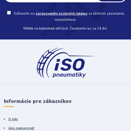
Súhlasím so
spracovaním osobných údajov
za účelom zasielania
newslettera.
Môžete sa kedykoľvek odhlásiť. Zasielame raz za 14 dní.
Informácie pre zákazníkov
O nás
Ako nakupovať