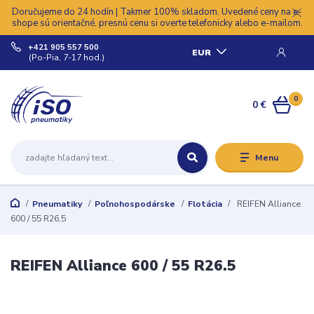
Doručujeme do 24 hodín | Takmer 100% skladom. Uvedené ceny na e-
shope sú orientačné, presnú cenu si overte telefonicky alebo e-mailom.
+421 905 557 500
EUR
(Po-Pia, 7-17 hod.)
0
0 €
Menu
Pneumatiky
Poľnohospodárske
Flotácia
REIFEN Alliance
600 / 55 R26.5
REIFEN Alliance 600 / 55 R26.5