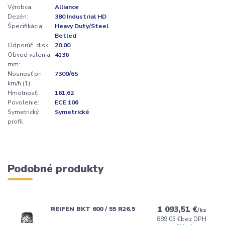
Výrobca:
Alliance
Dezén:
380 Industrial HD
Špecifikácia:
Heavy Duty/Steel
Betled
Odporúč. disk:
20.00
Obvod valenia
4136
mm:
Nosnosť pri
7300/65
km/h (1):
Hmotnosť:
161,62
Povolenie:
ECE 106
Symetrický
Symetrické
profil:
Podobné produkty
1 093,51 €
REIFEN BKT 600 / 55 R26.5
/
ks
889,03 €
bez DPH