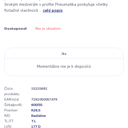
širokým medzerám v profile Pneumatika poskytuje všetky
flotačné vlastnosti ...
celý popis
Dostupnosť
Nie je skladom
/
ks
Momentálne nie je k dispozícii
Číslo
15215692
produktu:
EAN kód:
7291050057479
Šírka/profil:
600/55
Priemer:
R26,5
R/D:
Radiálne
TL/TT:
TL
LI/SI:
177 D