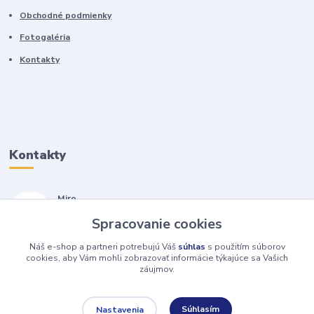
Obchodné podmienky
Fotogaléria
Kontakty
Kontakty
Miro
+421 905 557 500
Spracovanie cookies
(Po-Pia, 7-17 hod.)
Náš e-shop a partneri potrebujú Váš
súhlas
s použitím súborov
isopneumatiky@isopneumatiky.sk
cookies, aby Vám mohli zobrazovať informácie týkajúce sa Vašich
záujmov.
Súhlasím
Nastavenia